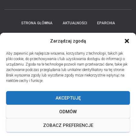
STRONA GŁÓWNA
AKTUALNOŚCI
EPARCHIA
INSTYTUCJE
ПЕРСОНАЛІЇ * ПОДІЇ * ДАТИ
KONTAKT
Zarządzaj zgodą
POLITYKA PLIKÓW COOKIES (EU)
Aby zapewnić jak najlepsze wrażenia, korzystamy z technologii, takich jak
pliki cookie, do przechowywania i/lub uzyskiwania dostępu do informacji o
urządzeniu. Zgoda na te technologie pozwoli nam przetwarzać dane, takie jak
PRO MEMORIA MIĘDZYOBRZĄDKOWE
zachowanie podczas przeglądania lub unikalne identyfikatory na tej stronie.
Brak wyrażenia zgody lub wycofanie zgody może niekorzystnie wpłynąć na
niektóre cechy i funkcje.
PODCAST PORZUĆ TROSKI
BŁAHOWIST
AKCEPTUJĘ
ДУШПАСТИРСЬКА ПРОГРАМА ОЛЬШТИНСЬКО-ҐДАНСЬКОЇ
ЄПАРХІЇ УГКЦ НА 2026 РІК
ODMÓW
ANDREJADA 2026
ZOBACZ PREFERENCJE
Hestia | Developed by
ThemeIsle