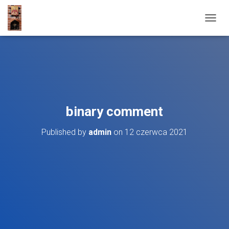
T
O
G
G
L
E
N
A
V
binary comment
I
G
Published by
admin
on
12 czerwca 2021
A
T
I
O
N