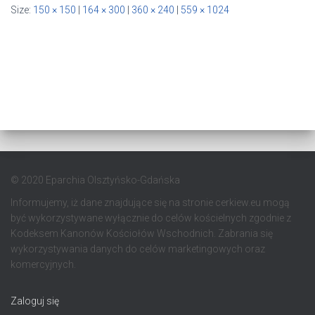
Size:
150 × 150
|
164 × 300
|
360 × 240
|
559 × 1024
© 2020 Eparchia Olsztyńsko-Gdańska
Informujemy, iż dane znajdujące się na stronie cerkiew.eu mogą
być wykorzystywane wyłącznie do celów kościelnych zgodnie z
Kodeksem Kanonów Kościołów Wschodnich. Zabrania się
wykorzystywania danych do celów marketingowych oraz
komercyjnych.
Zaloguj się