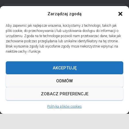
Zarządzaj zgodą
STRONA GŁÓWNA
AKTUALNOŚCI
EPARCHIA
Aby zapewnić jak najlepsze wrażenia, korzystamy z technologii, takich jak
pliki cookie, do przechowywania i/lub uzyskiwania dostępu do informacji o
INSTYTUCJE
ПЕРСОНАЛІЇ * ПОДІЇ * ДАТИ
KONTAKT
urządzeniu. Zgoda na te technologie pozwoli nam przetwarzać dane, takie jak
zachowanie podczas przeglądania lub unikalne identyfikatory na tej stronie.
POLITYKA PLIKÓW COOKIES (EU)
Brak wyrażenia zgody lub wycofanie zgody może niekorzystnie wpłynąć na
niektóre cechy i funkcje.
PRO MEMORIA MIĘDZYOBRZĄDKOWE
AKCEPTUJĘ
PODCAST PORZUĆ TROSKI
BŁAHOWIST
ODMÓW
ДУШПАСТИРСЬКА ПРОГРАМА ОЛЬШТИНСЬКО-ҐДАНСЬКОЇ
ЄПАРХІЇ УГКЦ НА 2026 РІК
ZOBACZ PREFERENCJE
Polityka plików cookies
ANDREJADA 2026
Hestia | Developed by
ThemeIsle