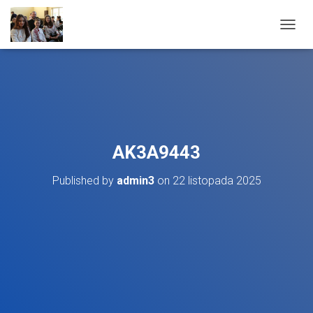
T
O
G
G
L
E
N
A
V
AK3A9443
I
G
Published by
admin3
on
22 listopada 2025
A
T
I
O
N