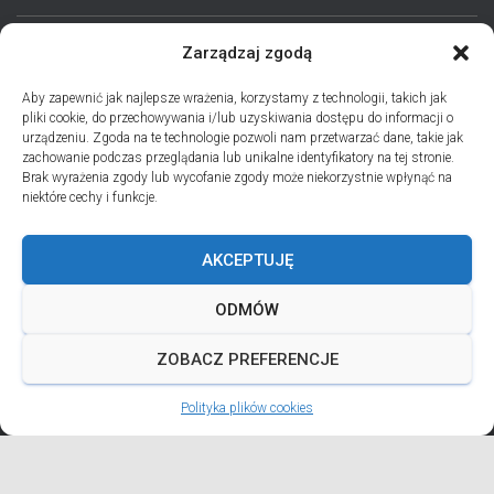
Zarządzaj zgodą
STRONA GŁÓWNA
AKTUALNOŚCI
EPARCHIA
Aby zapewnić jak najlepsze wrażenia, korzystamy z technologii, takich jak
pliki cookie, do przechowywania i/lub uzyskiwania dostępu do informacji o
INSTYTUCJE
ПЕРСОНАЛІЇ * ПОДІЇ * ДАТИ
KONTAKT
urządzeniu. Zgoda na te technologie pozwoli nam przetwarzać dane, takie jak
zachowanie podczas przeglądania lub unikalne identyfikatory na tej stronie.
POLITYKA PLIKÓW COOKIES (EU)
Brak wyrażenia zgody lub wycofanie zgody może niekorzystnie wpłynąć na
niektóre cechy i funkcje.
PRO MEMORIA MIĘDZYOBRZĄDKOWE
AKCEPTUJĘ
PODCAST PORZUĆ TROSKI
BŁAHOWIST
ODMÓW
ДУШПАСТИРСЬКА ПРОГРАМА ОЛЬШТИНСЬКО-ҐДАНСЬКОЇ
ЄПАРХІЇ УГКЦ НА 2026 РІК
ZOBACZ PREFERENCJE
Polityka plików cookies
ANDREJADA 2026
Hestia | Developed by
ThemeIsle