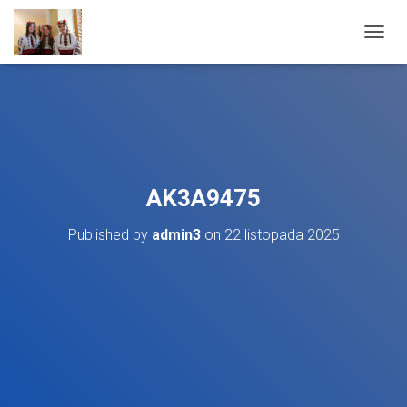
T
O
G
G
L
E
N
A
V
AK3A9475
I
G
Published by
admin3
on
22 listopada 2025
A
T
I
O
N