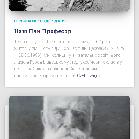
ПЕРСОНАЛІЇ * ПОДІЇ * ДАТИ
Наш Пан Професор
Теофіль Щерба Тридцять років тому, на 67 році
життя, у відчність відійшов Теофіль Щерба(28.12.1929
— 28.06.1996). Ми, колишні учні загальноосвітнього
ліцею в ГуровіІлавецькому (тоді українських класів у
польській школі) називали його «нашим
паномпрофесором» не тільки
Czytaj więcej