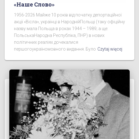
«Наше Слово»
1956-2026 Майже 10 років від початку депортаційної
акції «Вісла», українці в НароднійПольщі (таку офіційну
назву мала Польща в роках 1944 – 1989; а ще:
ПольськаНародна Республіка, ПНР) в нових
політичних реаліях дочекалися
першогоукраїномовного видання. Було
Czytaj więcej