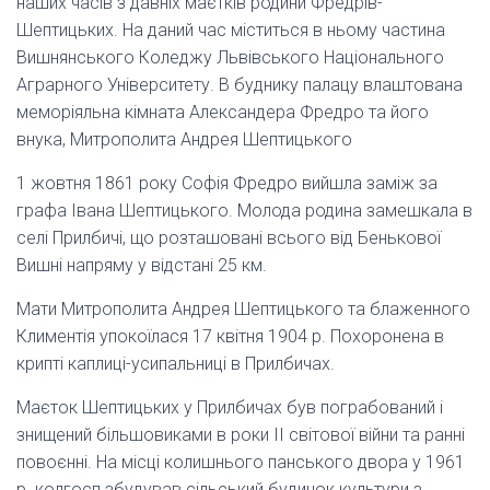
наших часів з давніх маєтків родини Фредрів-
Шептицьких. На даний час міститься в ньому частина
Вишнянського Коледжу Львівського Національного
Аграрного Університету. В буднику палацу влаштована
меморіяльна кімната Александера Фредро та його
внука, Митрополита Андрея Шептицького
1 жовтня 1861 року Софія Фредро вийшла заміж за
графа Івана Шептицького. Молода родина замешкала в
селі Прилбичі, що розташовані всього від Бенькової
Вишні напряму у відстані 25 км.
Мати Митрополита Андрея Шептицького та блаженного
Климентія упокоїлася 17 квітня 1904 р. Похоронена в
крипті каплиці-усипальниці в Прилбичах.
Маєток Шептицьких у Прилбичах був пограбований і
знищений більшовиками в роки ІІ світової війни та ранні
повоєнні. На місці колишнього панського двора у 1961
р. колгосп збудував сільський будинок культури з