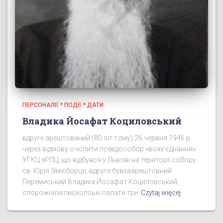
ПЕРСОНАЛІЇ * ПОДІЇ * ДАТИ
Владика Йосафат Коциловський
вдруге арештований (80 літ тому) 26 червня 1946 р.
через відмову очолити псевдособор «возз’єднання»
УГКЦ зРПЦ, що відбувся у Львові на території собору
св. Юрія Змієборця, вдруге бувзаарештовний
Перемиський Владика Йосафат Коциловський;
спорожнілієпископські палати три
Czytaj więcej