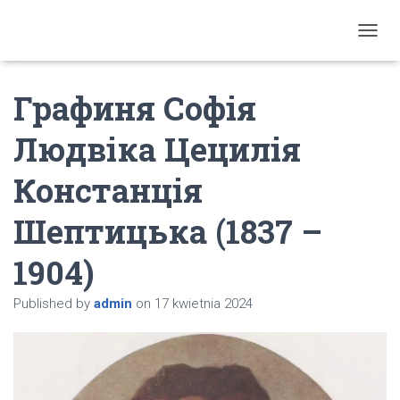
T
O
G
Графиня Софія
G
L
E
Людвіка Цецилія
N
A
Констанція
V
I
G
Шептицька (1837 –
A
T
1904)
I
O
N
Published by
admin
on
17 kwietnia 2024