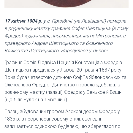
17 квітня 1904 р
. у с. Прилбичі (на Львівщині) померла
в родинному маєтку графиня Софія Шептицька (з дому
Фредро), художниця, письменниця, мати Митрополита
праведного Андрея Шептицького та блаженного
Климентія Шептицького. Народилася у Львові.
Графиня Софія Людвіка Цецилія Констанція з Фредрів
Шептицька народилася у Львові 20 травня 1837 року.
Вона була четвертою дитиною Софії з Яблоновських та
Олександра Фредро. Дитинство провела здебільш в
родинному маєтку (палаці) Фредрів у Беньковій Вишні
(що біля Рудок на Львівщині).
Палац, збудований графом Александером Фредро у
1835 р. в неоренесансовому стилі, сьогодні
залишається одинокою будівлею, що збереглася до