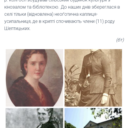
кінозалом та бібліотекою. До наших днів збереглася в
селі тільки (відновлена) неоґотична каплиця-
усипальниця, де в крипті спочивають члени (11) роду
Шептицьких.
(бт)