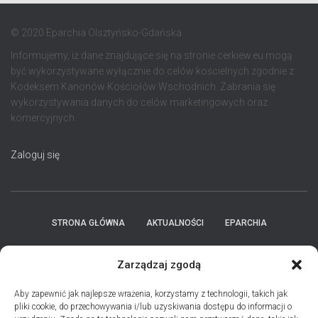
© 2020 Eparchia Olsztyńsko-Gdańska
Informujemy, iż dane znajdujące się na stronie cerkiew.eu mogą
być wykorzystywane wyłącznie do celów kościelnych zgodnie z
Kodeksem Kanonów Kościołów Wschodnich. Zabrania się
wykorzystywania danych do celów marketingowych oraz
komercyjnych.
Zaloguj się
STRONA GŁÓWNA
AKTUALNOŚCI
EPARCHIA
INSTYTUCJE
ПЕРСОНАЛІЇ * ПОДІЇ * ДАТИ
KONTAKT
Zarządzaj zgodą
POLITYKA PLIKÓW COOKIES (EU)
Aby zapewnić jak najlepsze wrażenia, korzystamy z technologii, takich jak
pliki cookie, do przechowywania i/lub uzyskiwania dostępu do informacji o