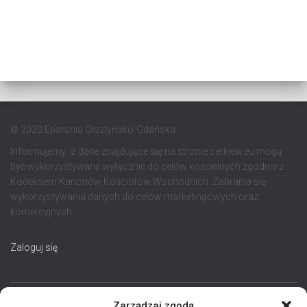
© 2020 Eparchia Olsztyńsko-Gdańska
Informujemy, iż dane znajdujące się na stronie cerkiew.eu mogą
być wykorzystywane wyłącznie do celów kościelnych zgodnie z
Kodeksem Kanonów Kościołów Wschodnich. Zabrania się
wykorzystywania danych do celów marketingowych oraz
komercyjnych.
Zaloguj się
Zarządzaj zgodą