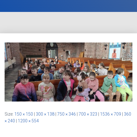
Size:
150 × 150
|
300 × 138
|
750 × 346
|
700 × 323
|
1536 × 709
|
360
× 240
|
1200 × 554