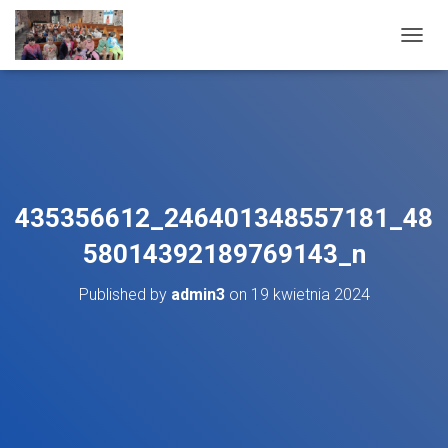
T
O
G
G
L
E
N
A
V
435356612_246401348557181_48
I
G
58014392189769143_n
A
T
Published by
admin3
on
19 kwietnia 2024
I
O
N