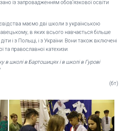
язано із запровадженням обов’язкової освіти
євідства маємо дві школи з українською
лавецькому, в яких всього навчається більше
діти і з Польщі, і з України. Вони також включені
ї та православної катехизи.
 в школі в Бартошицях і в школі в Гурові
(бт)