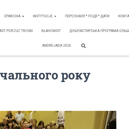
EPARCHIA
INSTYTUCJE
ПЕРСОНАЛІЇ * ПОДІЇ * ДАТИ
KONTA
AST PORZUĆ TROSKI
BŁAHOWIST
ДУШПАСТИРСЬКА ПРОГРАМА ОЛЬШТИ
ANDREJADA 2026
чального року