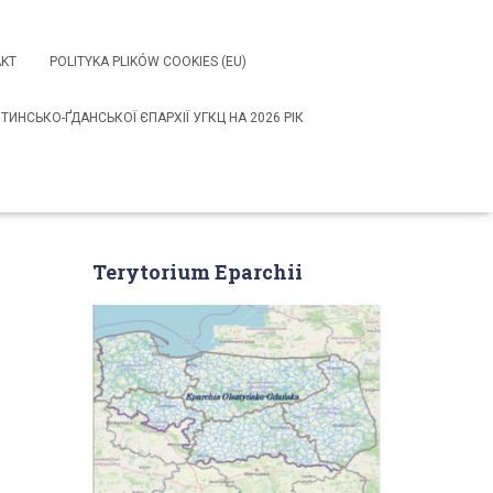
KT
POLITYKA PLIKÓW COOKIES (EU)
НСЬКО-ҐДАНСЬКОЇ ЄПАРХІЇ УГКЦ НА 2026 РІК
Terytorium Eparchii