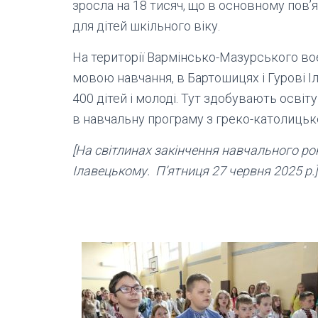
зросла на 18 тисяч, що в основному пов’
для дітей шкільного віку.
На території Вармінсько-Мазурського во
мовою навчання, в Бартошицях і Гурові І
400 дітей і молоді. Тут здобувають освіту 
в навчальну програму з греко-католицько
[
На світлинах закінчення навчального року
Ілавецькому.
П’ятниця 27 червня 2025 р.]