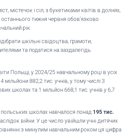
т, містечок і сіл, з букетиками квітів в долнях,
 останнього тижня червня обов’язково
чальний рік.
ідібрати шкільні свідоцтва, грамоти,
ителями та податися на заздалегідь
іти Польщі, у 2024/25 навчальному році в усіх
 мільйони 882,2 тис. учнів, у тому числі 3
ових школах та 1 мільйон 668,1 тис. учнів у 6,7
в польських школах навчалося понад
195 тис.
наслідок війни. У це число увійшли учні дитячих
порівнянні з минулим навчальним роком ця цифра