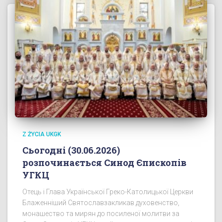
Z ŻYCIA UKGK
Сьогодні (30.06.2026)
розпочинається Синод Єпископів
УГКЦ
Отець і Глава Української Греко-Католицької Церкви
Блаженніший Святославзакликав духовенство,
монашество та мирян до посиленої молитви за