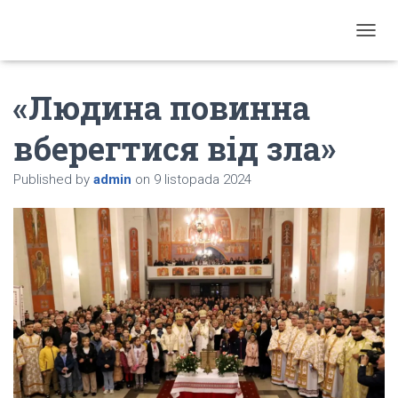
T
O
G
«Людина повинна
G
L
E
вберегтися від зла»
N
A
Published by
admin
on
9 listopada 2024
V
I
G
A
T
I
O
N