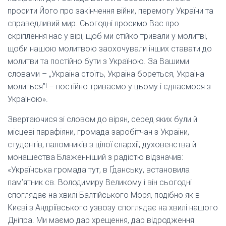
просити Його про закінчення війни, перемогу України та
справедливий мир. Сьогодні просимо Вас про
скріплення нас у вірі, щоб ми стійко тривали у молитві,
щоби нашою молитвою заохочували інших ставати до
молитви та постійно бути з Україною. За Вашими
словами – „Україна стоїть, Україна бореться, Україна
молиться”! – постійно триваємо у цьому і єднаємося з
Україною».
Звертаючися зі словом до вірян, серед яких були й
місцеві парафіяни, громада заробітчан з України,
студентів, паломників з цілої єпархії, духовенства й
монашества Блаженніший з радістю відзначив:
«Українська громада тут, в Ґданську, встановила
пам’ятник св. Володимиру Великому і він сьогодні
споглядає на хвилі Балтійського Моря, подібно як в
Києві з Андріївського узвозу споглядає на хвилі нашого
Дніпра. Ми маємо дар хрещення, дар відродження