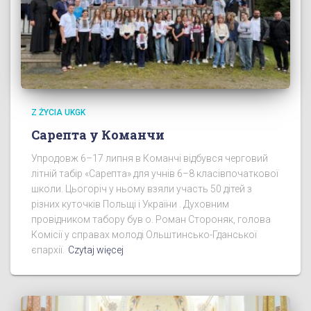
Z ŻYCIA UKGK
Сарепта у Команчи
Упродовж 6–17 липня в Команчі відбувся черговий
літній табір «Сарепта» для учнів 6–8 класівпочаткової
школи. Цьогоріч у ньому взяли участь 50 дітей з
різних куточків Польщі і України . Духовним
провідником табору був о. Роман Стороняк, голова
Комісії у справах молоді Ольштинсько-Гданської
єпархії.
Czytaj więcej