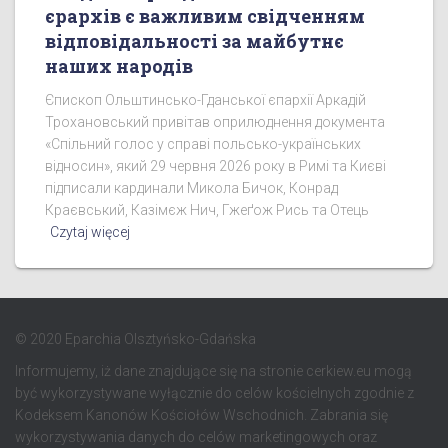
єрархів є важливим свідченням
відповідальності за майбутнє
наших народів
Єпископ Ольштинсько-Гданської єпархії Аркадій
Трохановський привітав оприлюднення документа
«Спільний голос у справі польсько-українських
відносин», який 29 червня 2026 року в Римі та Києві
підписали кардинали Микола Бичок, Конрад
Краєвський, Казімєж Нич, Гжеґож Рись та Отець
Czytaj więcej
© 2020 Eparchia Olsztyńsko-Gdańska
Informujemy, iż dane znajdujące się na stronie cerkiew.eu mogą
być wykorzystywane wyłącznie do celów kościelnych zgodnie z
Kodeksem Kanonów Kościołów Wschodnich. Zabrania się
wykorzystywania danych do celów marketingowych oraz