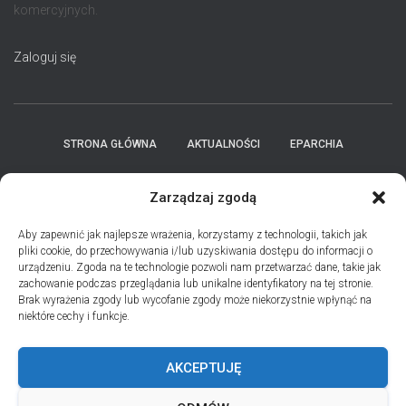
komercyjnych.
Zaloguj się
STRONA GŁÓWNA
AKTUALNOŚCI
EPARCHIA
INSTYTUCJE
ПЕРСОНАЛІЇ * ПОДІЇ * ДАТИ
KONTAKT
Zarządzaj zgodą
POLITYKA PLIKÓW COOKIES (EU)
Aby zapewnić jak najlepsze wrażenia, korzystamy z technologii, takich jak
pliki cookie, do przechowywania i/lub uzyskiwania dostępu do informacji o
urządzeniu. Zgoda na te technologie pozwoli nam przetwarzać dane, takie jak
PRO MEMORIA MIĘDZYOBRZĄDKOWE
zachowanie podczas przeglądania lub unikalne identyfikatory na tej stronie.
Brak wyrażenia zgody lub wycofanie zgody może niekorzystnie wpłynąć na
niektóre cechy i funkcje.
PODCAST PORZUĆ TROSKI
BŁAHOWIST
AKCEPTUJĘ
ДУШПАСТИРСЬКА ПРОГРАМА ОЛЬШТИНСЬКО-ҐДАНСЬКОЇ
ЄПАРХІЇ УГКЦ НА 2026 РІК