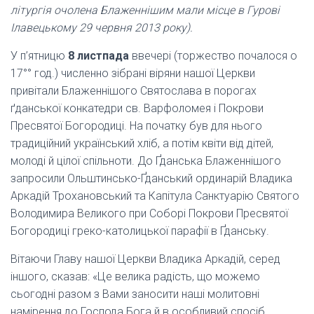
літургія очолена Блаженнішим мали місце в Гурові
Ілавецькому 29 червня 2013 року).
У п’ятницю
8 листпада
ввечері (торжество почалося о
17°° год.) численно зібрані віряни нашої Церкви
привітали Блаженнішого Святослава в порогах
ґданської конкатедри св. Варфоломея і Покрови
Пресвятої Богородиці. На початку був для нього
традиційний український хліб, а потім квіти від дітей,
молоді й цілої спільноти. До Ґданська Блаженнішого
запросили Ольштинсько-Ґданський ординарій Владика
Аркадій Трохановський та Капітула Санктуарію Святого
Володимира Великого при Соборі Покрови Пресвятої
Богородиці греко-католицької парафії в Ґданську.
Вітаючи Главу нашої Церкви Владика Аркадій, серед
іншого, сказав: «Це велика радість, що можемо
сьогодні разом з Вами заносити наші молитовні
намірення до Господа Бога й в особливий спосіб