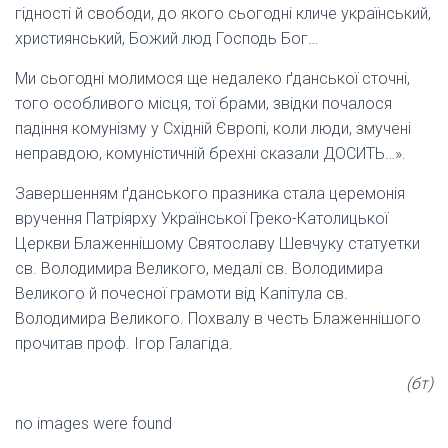
гідності й свободи, до якого сьогодні кличе український,
християнський, Божий люд Господь Бог…
Ми сьогодні молимося ще недалеко ґданської сточні,
того особливого місця, тої брами, звідки почалося
падіння комунізму у Східній Європі, коли люди, змучені
неправдою, комуністичній брехні сказали ДОСИТЬ…».
Завершенням ґданського празника стала церемонія
вручення Патріярху Української Греко-Католицької
Церкви Блаженнішому Святославу Шевчуку статуетки
св. Володимира Великого, медалі св. Володимира
Великого й почесної грамоти від Капітула св.
Володимира Великого. Похвалу в честь Блаженнішого
прочитав проф. Ігор Галагіда.
(бт)
no images were found