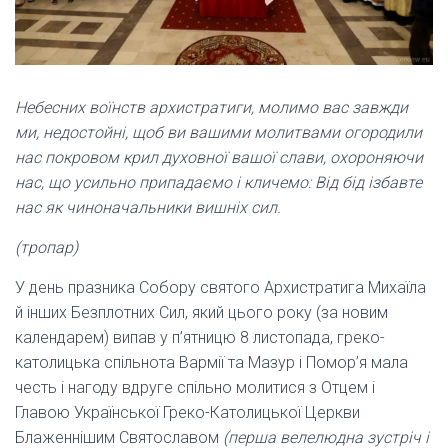
Небесних воїнств архистратиги, молимо вас завжди
ми, недостойні, щоб ви вашими молитвами огородили
нас покровом крил духовної вашої слави, охороняючи
нас, що усильно припадаємо і кличемо: Від бід ізбавте
нас як чиноначальники вишніх сил.
(тропар)
У день празника Собору святого Архистратига Михаїла
й інших Безплотних Сил, який цього року (за новим
календарем) випав у п’ятницю 8 листопада, греко-
католицька спільнота Вармії та Мазур і Помор’я мала
честь і нагоду вдруге спільно молитися з Отцем і
Главою Української Греко-Католицької Церкви
Блаженнішим Святославом
(перша велелюдна зустріч і