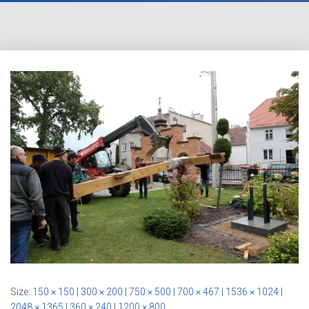
Size:
150 × 150
|
300 × 200
|
750 × 500
|
700 × 467
|
1536 × 1024
|
2048 × 1365
|
360 × 240
|
1200 × 800