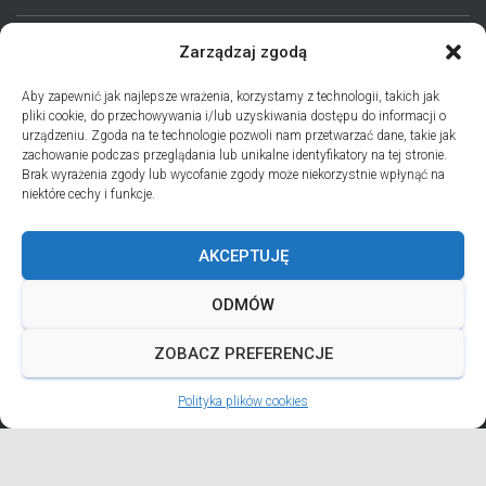
Zarządzaj zgodą
STRONA GŁÓWNA
AKTUALNOŚCI
EPARCHIA
Aby zapewnić jak najlepsze wrażenia, korzystamy z technologii, takich jak
pliki cookie, do przechowywania i/lub uzyskiwania dostępu do informacji o
INSTYTUCJE
ПЕРСОНАЛІЇ * ПОДІЇ * ДАТИ
KONTAKT
urządzeniu. Zgoda na te technologie pozwoli nam przetwarzać dane, takie jak
zachowanie podczas przeglądania lub unikalne identyfikatory na tej stronie.
POLITYKA PLIKÓW COOKIES (EU)
Brak wyrażenia zgody lub wycofanie zgody może niekorzystnie wpłynąć na
niektóre cechy i funkcje.
PRO MEMORIA MIĘDZYOBRZĄDKOWE
AKCEPTUJĘ
PODCAST PORZUĆ TROSKI
BŁAHOWIST
ODMÓW
ДУШПАСТИРСЬКА ПРОГРАМА ОЛЬШТИНСЬКО-ҐДАНСЬКОЇ
ЄПАРХІЇ УГКЦ НА 2026 РІК
ZOBACZ PREFERENCJE
Polityka plików cookies
ANDREJADA 2026
Hestia | Developed by
ThemeIsle