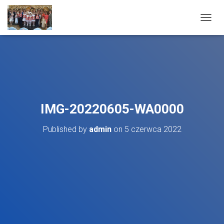
T
O
G
G
L
E
N
A
V
IMG-20220605-WA0000
I
G
Published by
admin
on
5 czerwca 2022
A
T
I
O
N