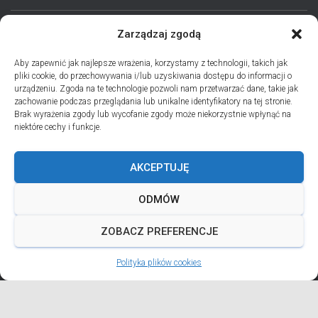
Zarządzaj zgodą
STRONA GŁÓWNA
AKTUALNOŚCI
EPARCHIA
Aby zapewnić jak najlepsze wrażenia, korzystamy z technologii, takich jak
pliki cookie, do przechowywania i/lub uzyskiwania dostępu do informacji o
INSTYTUCJE
ПЕРСОНАЛІЇ * ПОДІЇ * ДАТИ
KONTAKT
urządzeniu. Zgoda na te technologie pozwoli nam przetwarzać dane, takie jak
zachowanie podczas przeglądania lub unikalne identyfikatory na tej stronie.
POLITYKA PLIKÓW COOKIES (EU)
Brak wyrażenia zgody lub wycofanie zgody może niekorzystnie wpłynąć na
niektóre cechy i funkcje.
PRO MEMORIA MIĘDZYOBRZĄDKOWE
AKCEPTUJĘ
PODCAST PORZUĆ TROSKI
BŁAHOWIST
ODMÓW
ДУШПАСТИРСЬКА ПРОГРАМА ОЛЬШТИНСЬКО-ҐДАНСЬКОЇ
ЄПАРХІЇ УГКЦ НА 2026 РІК
ZOBACZ PREFERENCJE
Polityka plików cookies
ANDREJADA 2026
Hestia | Developed by
ThemeIsle