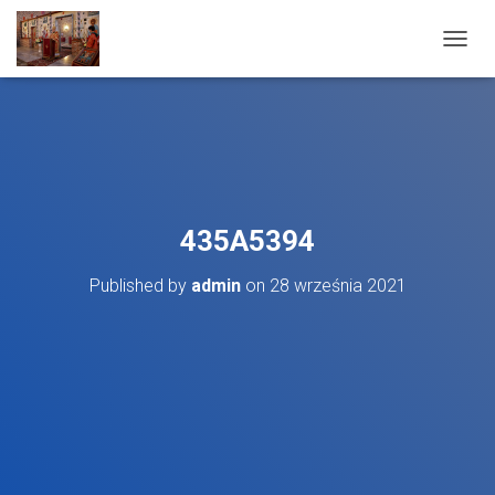
T
O
G
G
L
E
N
A
V
435A5394
I
G
Published by
admin
on
28 września 2021
A
T
I
O
N