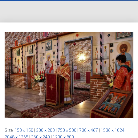
Size:
150 × 150
|
300 × 200
|
750 × 500
|
700 × 467
|
1536 × 1024
|
2048 × 1365
|
360 × 240
|
1200 × 800