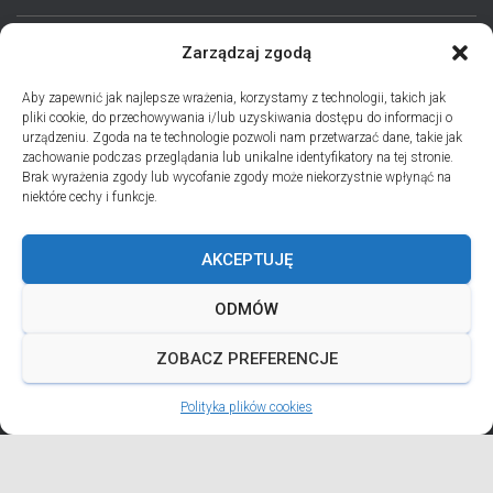
Zarządzaj zgodą
STRONA GŁÓWNA
AKTUALNOŚCI
EPARCHIA
Aby zapewnić jak najlepsze wrażenia, korzystamy z technologii, takich jak
pliki cookie, do przechowywania i/lub uzyskiwania dostępu do informacji o
INSTYTUCJE
ПЕРСОНАЛІЇ * ПОДІЇ * ДАТИ
KONTAKT
urządzeniu. Zgoda na te technologie pozwoli nam przetwarzać dane, takie jak
zachowanie podczas przeglądania lub unikalne identyfikatory na tej stronie.
POLITYKA PLIKÓW COOKIES (EU)
Brak wyrażenia zgody lub wycofanie zgody może niekorzystnie wpłynąć na
niektóre cechy i funkcje.
PRO MEMORIA MIĘDZYOBRZĄDKOWE
AKCEPTUJĘ
PODCAST PORZUĆ TROSKI
BŁAHOWIST
ODMÓW
ДУШПАСТИРСЬКА ПРОГРАМА ОЛЬШТИНСЬКО-ҐДАНСЬКОЇ
ЄПАРХІЇ УГКЦ НА 2026 РІК
ZOBACZ PREFERENCJE
Polityka plików cookies
ANDREJADA 2026
Hestia | Developed by
ThemeIsle