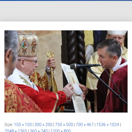
Size:
150 × 150
|
300 × 200
|
750 × 500
|
700 × 467
|
1536 × 1024
|
2048 × 1365
|
360 × 240
|
1200 × 800