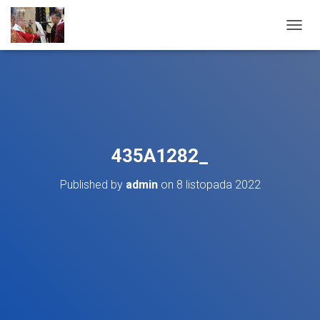
T
O
G
G
L
E
N
A
V
435A1282_
I
G
Published by
admin
on
8 listopada 2022
A
T
I
O
N