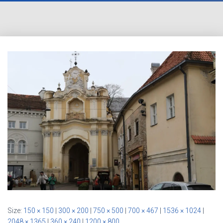
Size:
150 × 150
|
300 × 200
|
750 × 500
|
700 × 467
|
1536 × 1024
|
2048 × 1365
|
360 × 240
|
1200 × 800