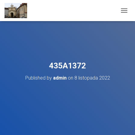
T
O
G
G
L
E
N
A
V
435A1372
I
G
Published by
admin
on
8 listopada 2022
A
T
I
O
N