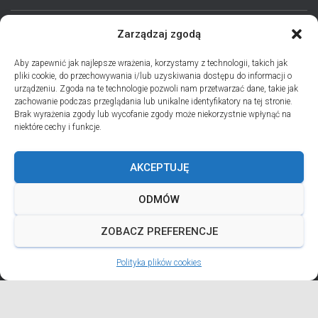
Zarządzaj zgodą
STRONA GŁÓWNA
AKTUALNOŚCI
EPARCHIA
Aby zapewnić jak najlepsze wrażenia, korzystamy z technologii, takich jak
pliki cookie, do przechowywania i/lub uzyskiwania dostępu do informacji o
INSTYTUCJE
ПЕРСОНАЛІЇ * ПОДІЇ * ДАТИ
KONTAKT
urządzeniu. Zgoda na te technologie pozwoli nam przetwarzać dane, takie jak
zachowanie podczas przeglądania lub unikalne identyfikatory na tej stronie.
POLITYKA PLIKÓW COOKIES (EU)
Brak wyrażenia zgody lub wycofanie zgody może niekorzystnie wpłynąć na
niektóre cechy i funkcje.
PRO MEMORIA MIĘDZYOBRZĄDKOWE
AKCEPTUJĘ
PODCAST PORZUĆ TROSKI
BŁAHOWIST
ODMÓW
ДУШПАСТИРСЬКА ПРОГРАМА ОЛЬШТИНСЬКО-ҐДАНСЬКОЇ
ЄПАРХІЇ УГКЦ НА 2026 РІК
ZOBACZ PREFERENCJE
Polityka plików cookies
ANDREJADA 2026
Hestia | Developed by
ThemeIsle