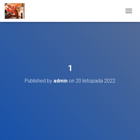
T
O
G
G
L
E
N
A
V
1
I
G
Published by
admin
on
20 listopada 2022
A
T
I
O
N