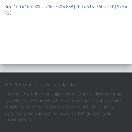
Size:
150 × 150
|
300 × 235
|
750 × 588
|
700 × 548
|
360 × 240
|
974 ×
763
© 2020 Eparchia Olsztyńsko-Gdańska
Informujemy, iż dane znajdujące się na stronie cerkiew.eu mogą
być wykorzystywane wyłącznie do celów kościelnych zgodnie z
Kodeksem Kanonów Kościołów Wschodnich. Zabrania się
wykorzystywania danych do celów marketingowych oraz
komercyjnych.