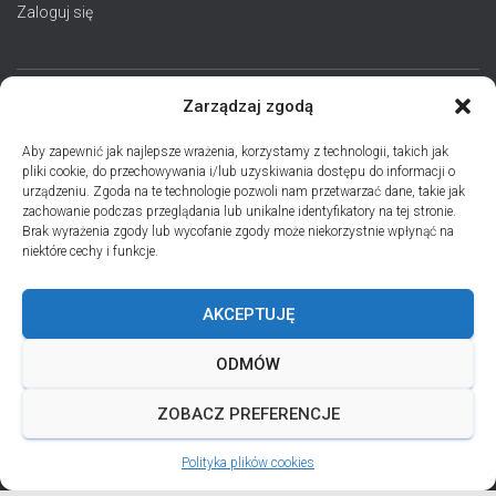
Zaloguj się
Zarządzaj zgodą
STRONA GŁÓWNA
AKTUALNOŚCI
EPARCHIA
Aby zapewnić jak najlepsze wrażenia, korzystamy z technologii, takich jak
pliki cookie, do przechowywania i/lub uzyskiwania dostępu do informacji o
INSTYTUCJE
ПЕРСОНАЛІЇ * ПОДІЇ * ДАТИ
KONTAKT
urządzeniu. Zgoda na te technologie pozwoli nam przetwarzać dane, takie jak
zachowanie podczas przeglądania lub unikalne identyfikatory na tej stronie.
POLITYKA PLIKÓW COOKIES (EU)
Brak wyrażenia zgody lub wycofanie zgody może niekorzystnie wpłynąć na
niektóre cechy i funkcje.
PRO MEMORIA MIĘDZYOBRZĄDKOWE
AKCEPTUJĘ
PODCAST PORZUĆ TROSKI
BŁAHOWIST
ODMÓW
ДУШПАСТИРСЬКА ПРОГРАМА ОЛЬШТИНСЬКО-ҐДАНСЬКОЇ
ЄПАРХІЇ УГКЦ НА 2026 РІК
ZOBACZ PREFERENCJE
Polityka plików cookies
ANDREJADA 2026