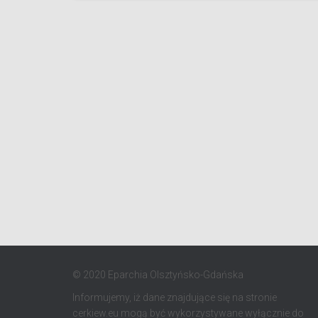
© 2020 Eparchia Olsztyńsko-Gdańska
Informujemy, iż dane znajdujące się na stronie
cerkiew.eu mogą być wykorzystywane wyłącznie do