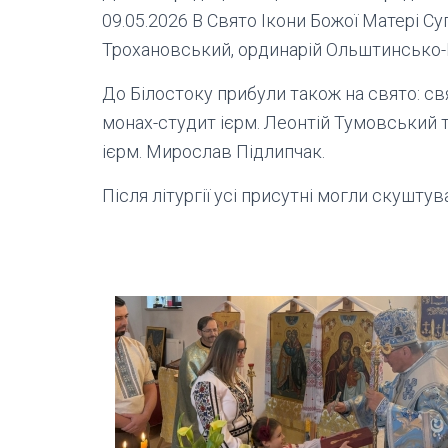
09.05.2026 В Свято Ікони Божої Матері С
Трохановський, ординарій Ольштинсько-Ґ
До Білостоку прибули також на свято: с
монах-студит ієрм. Леонтій Тумовський 
ієрм. Мирослав Підлипчак.
Після літургії усі присутні могли скушту