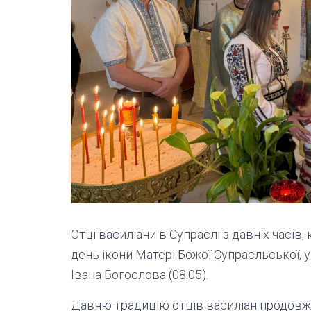
Отці василіани в Супраслі з давніх часів
день ікони Матері Божої Супрасльської, у
Івана Богослова (08.05).
Давню традицію отців василіан продовжу