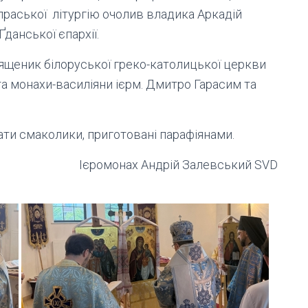
упраської літургію очолив владика Аркадій
данської єпархії.
вященик білоруської греко-католицької церкви
та монахи-василіяни ієрм. Дмитро Гарасим та
вати смаколики, приготовані парафіянами.
Ієромонах Андрій Залевський SVD