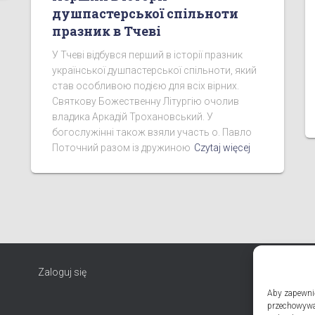
душпастерської спільноти
празник в Тчеві
У Тчеві відбувся перший в історії празник
української душпастерської спільноти, який
став особливою подією для всіх вірних.
Святкову Божественну Літургію очолив
владика Аркадій Трохановський. У
богослужінні також взяли участь о. Павло
Поточний разом із дружиною
Czytaj więcej
Zaloguj się
Aby zapewnić 
przechowywan