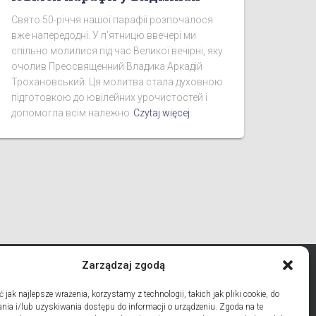
Свято 50-річчя нашої парафії розпочалося
вже напередодні. У п’ятницю ввечері ми
спільно молилися під час Великої вечірні, яку
очолив Преосвященний Владика Аркадій
Трохановський. Ця молитва стала духовною
підготовкою до ювілейних урочистостей і
допомогла всім належно
Czytaj więcej
Zarządzaj zgodą
jak najlepsze wrażenia, korzystamy z technologii, takich jak pliki cookie, do
ia i/lub uzyskiwania dostępu do informacji o urządzeniu. Zgoda na te