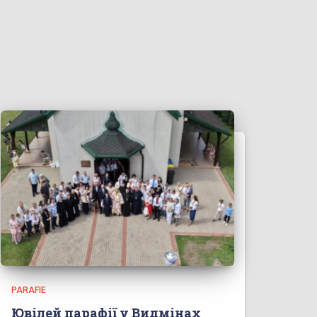
PARAFIE
Ювілей парафії у Видмінах