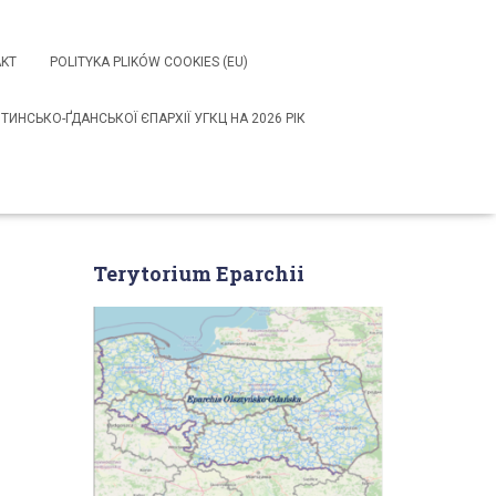
KT
POLITYKA PLIKÓW COOKIES (EU)
НСЬКО-ҐДАНСЬКОЇ ЄПАРХІЇ УГКЦ НА 2026 РІК
Terytorium Eparchii