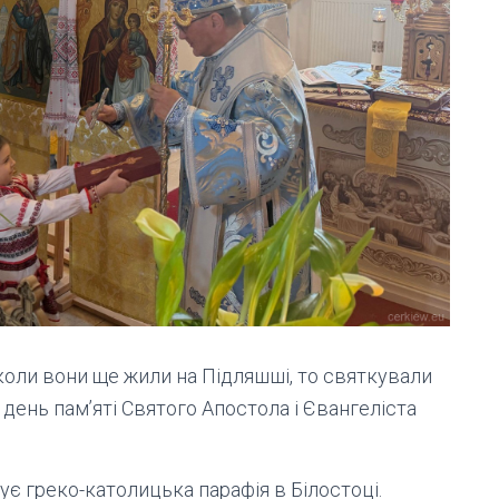
, коли вони ще жили на Підляшші, то святкували
 день пам’яті Святого Апостола і Євангеліста
є греко-католицька парафія в Білостоці.