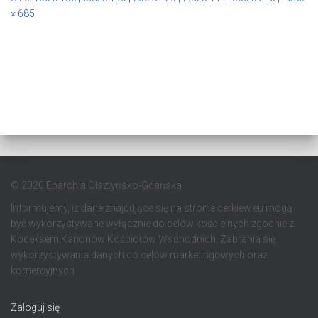
× 685
© 2020 Eparchia Olsztyńsko-Gdańska
Informujemy, iż dane znajdujące się na stronie cerkiew.eu mogą
być wykorzystywane wyłącznie do celów kościelnych zgodnie z
Kodeksem Kanonów Kościołów Wschodnich. Zabrania się
wykorzystywania danych do celów marketingowych oraz
komercyjnych.
Zaloguj się