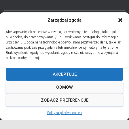
Zarządzaj zgodą
STRONA GŁÓWNA
AKTUALNOŚCI
EPARCHIA
Aby zapewnić jak najlepsze wrażenia, korzystamy z technologii, takich jak
pliki cookie, do przechowywania i/lub uzyskiwania dostępu do informacji o
INSTYTUCJE
ПЕРСОНАЛІЇ * ПОДІЇ * ДАТИ
KONTAKT
urządzeniu. Zgoda na te technologie pozwoli nam przetwarzać dane, takie jak
zachowanie podczas przeglądania lub unikalne identyfikatory na tej stronie.
POLITYKA PLIKÓW COOKIES (EU)
Brak wyrażenia zgody lub wycofanie zgody może niekorzystnie wpłynąć na
niektóre cechy i funkcje.
PRO MEMORIA MIĘDZYOBRZĄDKOWE
AKCEPTUJĘ
PODCAST PORZUĆ TROSKI
BŁAHOWIST
ODMÓW
ДУШПАСТИРСЬКА ПРОГРАМА ОЛЬШТИНСЬКО-ҐДАНСЬКОЇ
ЄПАРХІЇ УГКЦ НА 2026 РІК
ZOBACZ PREFERENCJE
Polityka plików cookies
ANDREJADA 2026
Hestia | Developed by
ThemeIsle