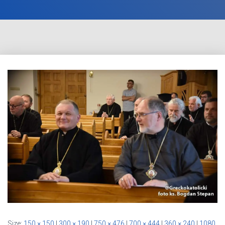
Size:
150 × 150
|
300 × 190
|
750 × 476
|
700 × 444
|
360 × 240
|
1080