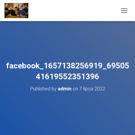
T
O
G
G
L
E
N
A
V
facebook_1657138256919_69505
I
G
41619552351396
A
T
Published by
admin
on
7 lipca 2022
I
O
N