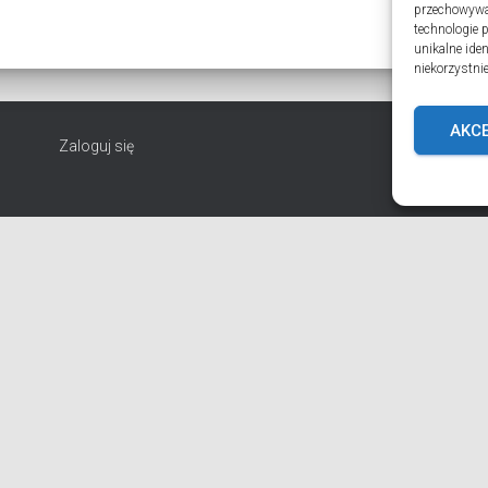
przechowywan
technologie 
unikalne ide
niekorzystnie
AKC
Zaloguj się
EPARCHIA
INSTYTUCJE
ПЕРСОНАЛІЇ * ПОДІЇ * ДАТИ
KONT
T PORZUĆ TROSKI
BŁAHOWIST
ДУШПАСТИРСЬКА ПРОГРАМА ОЛЬШТ