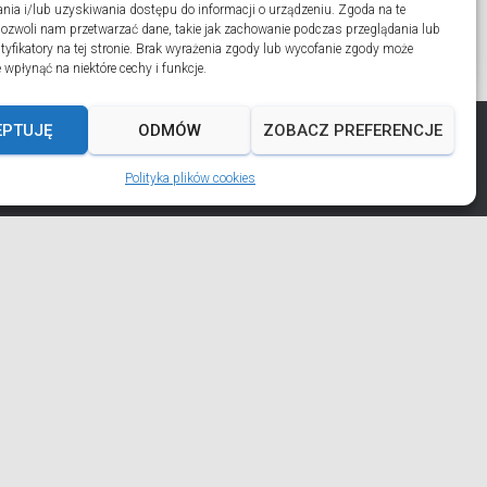
ia i/lub uzyskiwania dostępu do informacji o urządzeniu. Zgoda na te
pozwoli nam przetwarzać dane, takie jak zachowanie podczas przeglądania lub
ntyfikatory na tej stronie. Brak wyrażenia zgody lub wycofanie zgody może
 wpłynąć na niektóre cechy i funkcje.
EPTUJĘ
ODMÓW
ZOBACZ PREFERENCJE
Polityka plików cookies
AKT
POLITYKA PLIKÓW COOKIES (EU)
ИНСЬКО-ҐДАНСЬКОЇ ЄПАРХІЇ УГКЦ НА 2026 РІК