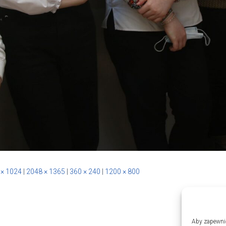
 × 1024
|
2048 × 1365
|
360 × 240
|
1200 × 800
Aby zapewnić 