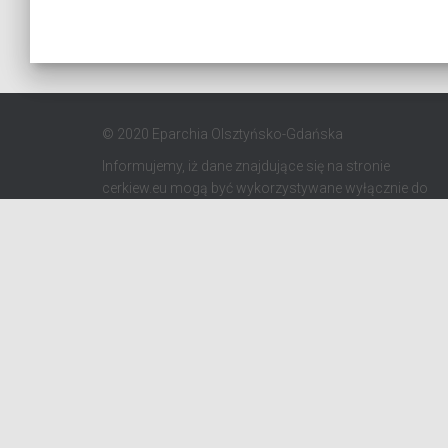
© 2020 Eparchia Olsztyńsko-Gdańska
Informujemy, iż dane znajdujące się na stronie
cerkiew.eu mogą być wykorzystywane wyłącznie do
celów kościelnych zgodnie z Kodeksem Kanonów
Kościołów Wschodnich. Zabrania się
wykorzystywania danych do celów marketingowych
oraz komercyjnych.
STRONA GŁÓWNA
AKTUALNOŚCI
PRO MEMORIA MIĘDZYOBRZĄDKOWE
PODCAS