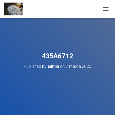
T
O
G
G
L
E
N
A
V
435A6712
I
G
Published by
admin
on
7 marca 2022
A
T
I
O
N