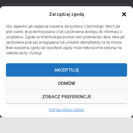
Zarządzaj zgodą
STRONA GŁÓWNA
AKTUALNOŚCI
EPARCHIA
Aby zapewnić jak najlepsze wrażenia, korzystamy z technologii, takich jak
pliki cookie, do przechowywania i/lub uzyskiwania dostępu do informacji o
INSTYTUCJE
ПЕРСОНАЛІЇ * ПОДІЇ * ДАТИ
KONTAKT
urządzeniu. Zgoda na te technologie pozwoli nam przetwarzać dane, takie jak
zachowanie podczas przeglądania lub unikalne identyfikatory na tej stronie.
POLITYKA PLIKÓW COOKIES (EU)
Brak wyrażenia zgody lub wycofanie zgody może niekorzystnie wpłynąć na
niektóre cechy i funkcje.
PRO MEMORIA MIĘDZYOBRZĄDKOWE
AKCEPTUJĘ
PODCAST PORZUĆ TROSKI
BŁAHOWIST
ODMÓW
ДУШПАСТИРСЬКА ПРОГРАМА ОЛЬШТИНСЬКО-ҐДАНСЬКОЇ
ЄПАРХІЇ УГКЦ НА 2026 РІК
ZOBACZ PREFERENCJE
Polityka plików cookies
ANDREJADA 2026
Hestia | Developed by
ThemeIsle