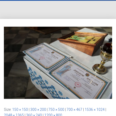
Size:
150 × 150
|
300 × 200
|
750 × 500
|
700 × 467
|
1536 × 1024
|
2048 × 1365
|
360 × 240
|
1200 × 800