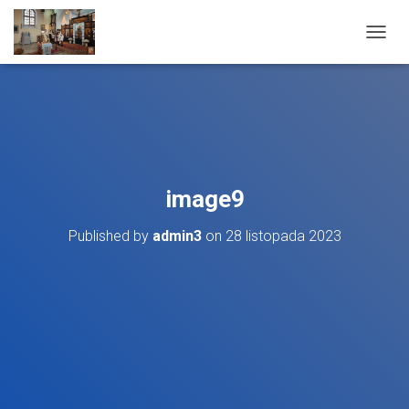
T
O
G
G
L
E
N
A
V
image9
I
G
Published by
admin3
on
28 listopada 2023
A
T
I
O
N