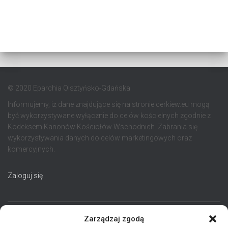
© 2020 Eparchia Olsztyńsko-Gdańska
Informujemy, iż dane znajdujące się na stronie cerkiew.eu mogą
być wykorzystywane wyłącznie do celów kościelnych zgodnie z
Kodeksem Kanonów Kościołów Wschodnich. Zabrania się
wykorzystywania danych do celów marketingowych oraz
komercyjnych.
Zaloguj się
Zarządzaj zgodą
STRONA GŁÓWNA
AKTUALNOŚCI
EPARCHIA