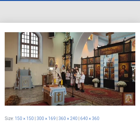
Size:
150 × 150
|
300 × 169
|
360 × 240
|
640 × 360