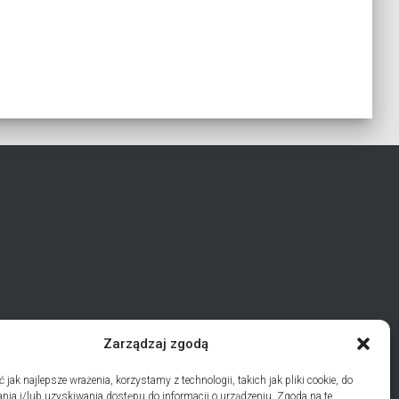
Zarządzaj zgodą
jak najlepsze wrażenia, korzystamy z technologii, takich jak pliki cookie, do
AKT
POLITYKA PLIKÓW COOKIES (EU)
ia i/lub uzyskiwania dostępu do informacji o urządzeniu. Zgoda na te