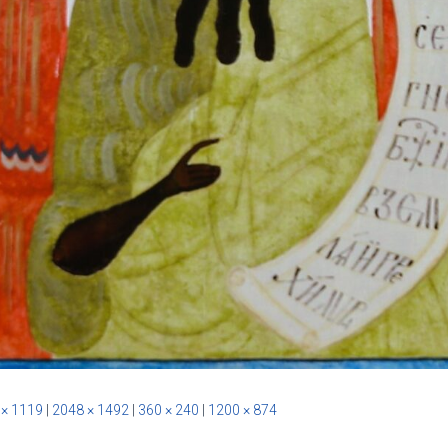
 × 1119
|
2048 × 1492
|
360 × 240
|
1200 × 874