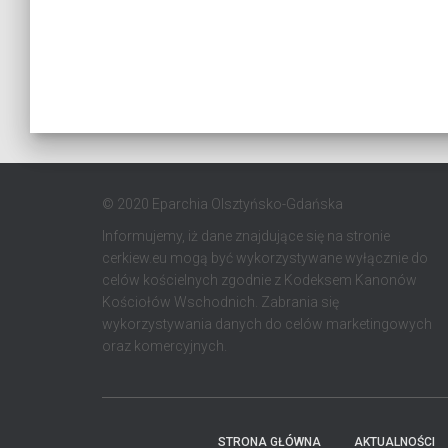
© 2020 Eparchia Olsztyńsko-Gdańska
Informujemy, iż dane znajdujące się na stronie
cerkiew.eu mogą być wykorzystywane wyłącznie do
celów kościelnych zgodnie z Kodeksem Kanonów
Kościołów Wschodnich. Zabrania się
wykorzystywania danych do celów marketingowych
oraz komercyjnych.
STRONA GŁÓWNA
AKTUALNOŚCI