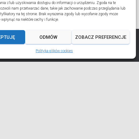
ia i/lub uzyskiwania dostępu do informacji o urządzeniu. Zgoda na te
pozwoli nam przetwarzać dane, takie jak zachowanie podczas przeglądania lub
ntyfikatory na tej stronie. Brak wyrażenia zgody lub wycofanie zgody może
 wpłynąć na niektóre cechy i funkcje.
EPTUJĘ
ODMÓW
ZOBACZ PREFERENCJE
Polityka plików cookies
AKT
POLITYKA PLIKÓW COOKIES (EU)
ИНСЬКО-ҐДАНСЬКОЇ ЄПАРХІЇ УГКЦ НА 2026 РІК