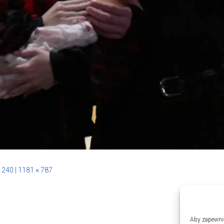
 240
|
1181 × 787
Aby zapewnić 