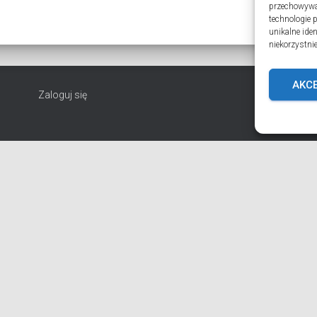
przechowywan
technologie 
unikalne ide
niekorzystnie
AKC
Zaloguj się
EPARCHIA
INSTYTUCJE
ПЕРСОНАЛІЇ * ПОДІЇ * ДАТИ
KONT
T PORZUĆ TROSKI
BŁAHOWIST
ДУШПАСТИРСЬКА ПРОГРАМА ОЛЬШТ