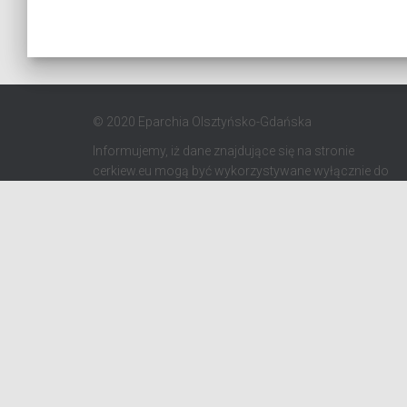
© 2020 Eparchia Olsztyńsko-Gdańska
Informujemy, iż dane znajdujące się na stronie
cerkiew.eu mogą być wykorzystywane wyłącznie do
celów kościelnych zgodnie z Kodeksem Kanonów
Kościołów Wschodnich. Zabrania się
wykorzystywania danych do celów marketingowych
oraz komercyjnych.
STRONA GŁÓWNA
AKTUALNOŚCI
PRO MEMORIA MIĘDZYOBRZĄDKOWE
PODCAS