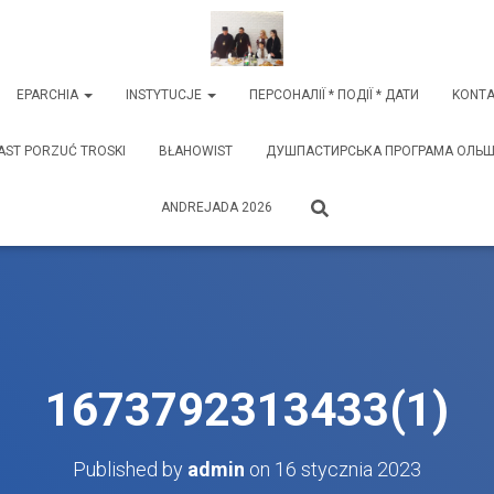
EPARCHIA
INSTYTUCJE
ПЕРСОНАЛІЇ * ПОДІЇ * ДАТИ
KONTA
AST PORZUĆ TROSKI
BŁAHOWIST
ДУШПАСТИРСЬКА ПРОГРАМА ОЛЬШТИ
ANDREJADA 2026
1673792313433(1)
Published by
admin
on
16 stycznia 2023