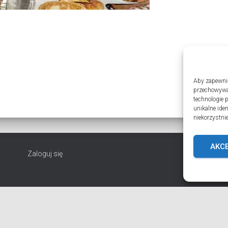
Aby zapewnić 
przechowywan
technologie 
unikalne ide
niekorzystnie
AKC
Zaloguj się