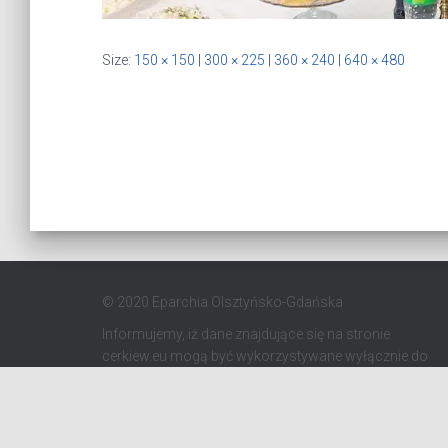
Size:
150 × 150
|
300 × 225
|
360 × 240
|
640 × 480
© 2020 Eparchia Olsztyńsko-Gdańska
Informujemy, iż dane znajdujące się na stronie
cerkiew.eu mogą być wykorzystywane wyłącznie do
celów kościelnych zgodnie z Kodeksem Kanonów
Kościołów Wschodnich. Zabrania się
wykorzystywania danych do celów marketingowych
oraz komercyjnych.