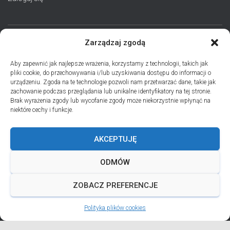
Zarządzaj zgodą
STRONA GŁÓWNA
AKTUALNOŚCI
EPARCHIA
Aby zapewnić jak najlepsze wrażenia, korzystamy z technologii, takich jak
pliki cookie, do przechowywania i/lub uzyskiwania dostępu do informacji o
INSTYTUCJE
ПЕРСОНАЛІЇ * ПОДІЇ * ДАТИ
KONTAKT
urządzeniu. Zgoda na te technologie pozwoli nam przetwarzać dane, takie jak
zachowanie podczas przeglądania lub unikalne identyfikatory na tej stronie.
POLITYKA PLIKÓW COOKIES (EU)
Brak wyrażenia zgody lub wycofanie zgody może niekorzystnie wpłynąć na
niektóre cechy i funkcje.
PRO MEMORIA MIĘDZYOBRZĄDKOWE
AKCEPTUJĘ
PODCAST PORZUĆ TROSKI
BŁAHOWIST
ODMÓW
ДУШПАСТИРСЬКА ПРОГРАМА ОЛЬШТИНСЬКО-ҐДАНСЬКОЇ
ЄПАРХІЇ УГКЦ НА 2026 РІК
ZOBACZ PREFERENCJE
Polityka plików cookies
ANDREJADA 2026