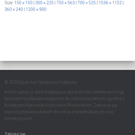
Size:
150 × 150
|
300 × 225
|
750 × 563
|
700 × 525
|
1536 × 1152
|
360 × 240
|
1200 × 900
© 2020 Eparchia Olsztyńsko-Gdańska
Informujemy, iż dane znajdujące się na stronie cerkiew.eu mogą
być wykorzystywane wyłącznie do celów kościelnych zgodnie z
Kodeksem Kanonów Kościołów Wschodnich. Zabrania się
wykorzystywania danych do celów marketingowych oraz
komercyjnych.
Zaloguj się