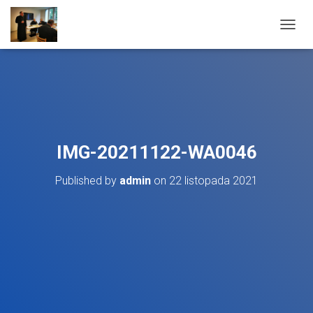
T
O
G
G
L
E
N
A
V
IMG-20211122-WA0046
I
G
Published by
admin
on
22 listopada 2021
A
T
I
O
N