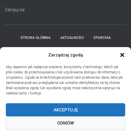
Zaloguj się
STRONA GŁÓWNA
AKTUALNOŚCI
EPARCHIA
INSTYTUCJE
ПЕРСОНАЛІЇ * ПОДІЇ * ДАТИ
KONTAKT
Zarządzaj zgodą
POLITYKA PLIKÓW COOKIES (EU)
Aby zapewnić jak najlepsze wrażenia, korzystamy z technologii, takich jak
pliki cookie, do przechowywania i/lub uzyskiwania dostępu do informacji o
urządzeniu. Zgoda na te technologie pozwoli nam przetwarzać dane, takie jak
PRO MEMORIA MIĘDZYOBRZĄDKOWE
zachowanie podczas przeglądania lub unikalne identyfikatory na tej stronie.
Brak wyrażenia zgody lub wycofanie zgody może niekorzystnie wpłynąć na
niektóre cechy i funkcje.
PODCAST PORZUĆ TROSKI
BŁAHOWIST
AKCEPTUJĘ
ДУШПАСТИРСЬКА ПРОГРАМА ОЛЬШТИНСЬКО-ҐДАНСЬКОЇ
ЄПАРХІЇ УГКЦ НА 2026 РІК
ODMÓW
ANDREJADA 2026