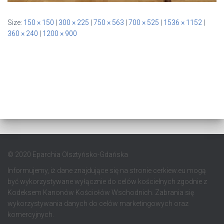
Size:
150 × 150
|
300 × 225
|
750 × 563
|
700 × 525
|
1536 × 1152
|
360 × 240
|
1200 × 900
© 2020 Eparchia Olsztyńsko-Gdańska
Informujemy, iż dane znajdujące się na stronie cerkiew.eu mogą
być wykorzystywane wyłącznie do celów kościelnych zgodnie z
Kodeksem Kanonów Kościołów Wschodnich. Zabrania się
wykorzystywania danych do celów marketingowych oraz
komercyjnych.