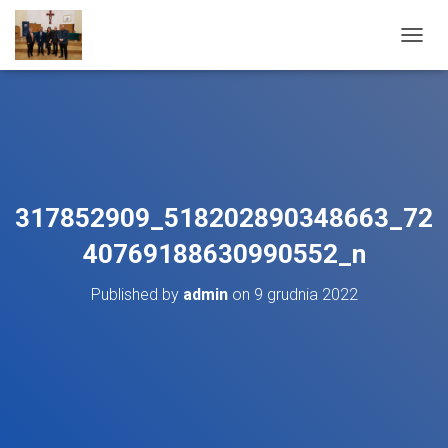
T
O
G
G
L
E
N
A
V
317852909_518202890348663_72
I
G
40769188630990552_n
A
T
Published by
admin
on
9 grudnia 2022
I
O
N