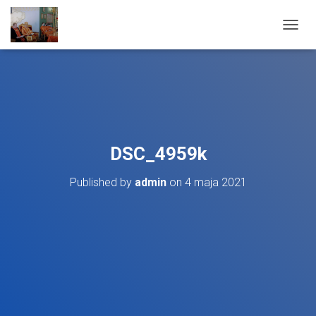
T
O
G
G
L
E
N
A
V
DSC_4959k
I
G
Published by
admin
on
4 maja 2021
A
T
I
O
N