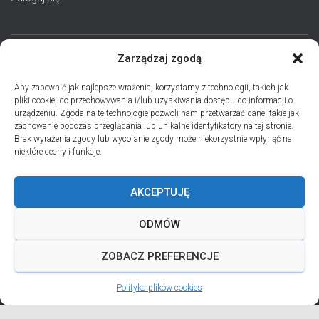
Zarządzaj zgodą
STRONA GŁÓWNA
AKTUALNOŚCI
EPARCHIA
Aby zapewnić jak najlepsze wrażenia, korzystamy z technologii, takich jak
pliki cookie, do przechowywania i/lub uzyskiwania dostępu do informacji o
INSTYTUCJE
ПЕРСОНАЛІЇ * ПОДІЇ * ДАТИ
KONTAKT
urządzeniu. Zgoda na te technologie pozwoli nam przetwarzać dane, takie jak
zachowanie podczas przeglądania lub unikalne identyfikatory na tej stronie.
POLITYKA PLIKÓW COOKIES (EU)
Brak wyrażenia zgody lub wycofanie zgody może niekorzystnie wpłynąć na
niektóre cechy i funkcje.
PRO MEMORIA MIĘDZYOBRZĄDKOWE
AKCEPTUJĘ
PODCAST PORZUĆ TROSKI
BŁAHOWIST
ODMÓW
ДУШПАСТИРСЬКА ПРОГРАМА ОЛЬШТИНСЬКО-ҐДАНСЬКОЇ
ЄПАРХІЇ УГКЦ НА 2026 РІК
ZOBACZ PREFERENCJE
Polityka plików cookies
ANDREJADA 2026