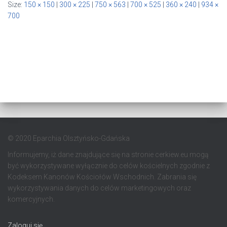
Size:
150 × 150
|
300 × 225
|
750 × 563
|
700 × 525
|
360 × 240
|
934 ×
700
© 2020 Eparchia Olsztyńsko-Gdańska
Informujemy, iż dane znajdujące się na stronie cerkiew.eu mogą
być wykorzystywane wyłącznie do celów kościelnych zgodnie z
Kodeksem Kanonów Kościołów Wschodnich. Zabrania się
wykorzystywania danych do celów marketingowych oraz
komercyjnych.
Zaloguj się