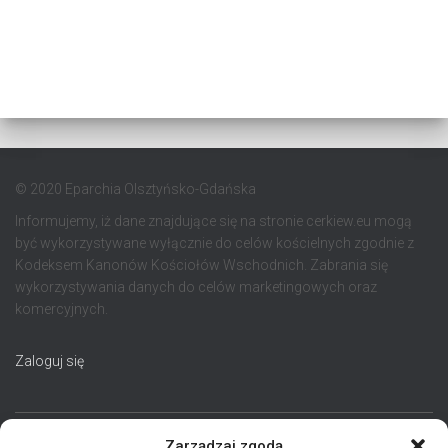
© 2020 Eparchia Olsztyńsko-Gdańska
Informujemy, iż dane znajdujące się na stronie cerkiew.eu mogą
być wykorzystywane wyłącznie do celów kościelnych zgodnie z
Kodeksem Kanonów Kościołów Wschodnich. Zabrania się
wykorzystywania danych do celów marketingowych oraz
komercyjnych.
Zaloguj się
Zarządzaj zgodą