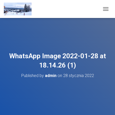
T
O
G
G
L
E
N
A
V
WhatsApp Image 2022-01-28 at
I
G
18.14.26 (1)
A
T
Published by
admin
on
28 stycznia 2022
I
O
N