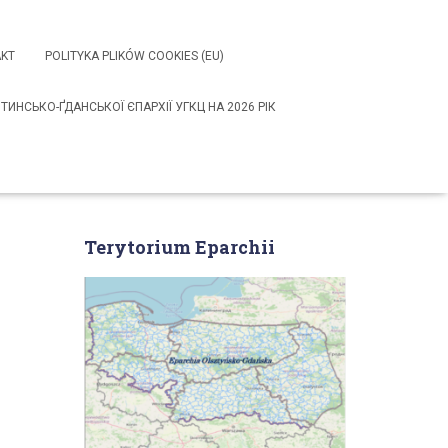
KT
POLITYKA PLIKÓW COOKIES (EU)
НСЬКО-ҐДАНСЬКОЇ ЄПАРХІЇ УГКЦ НА 2026 РІК
Terytorium Eparchii