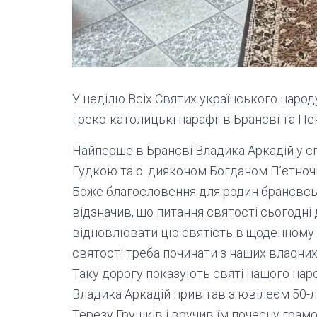
У неділю Всіх Святих українського народу
греко-католицькі парафії в Бранєві та Пе
Найперше в Бранєві Владика Аркадій у с
Гудкою та о. дияконом Богданом П’єтноч
Боже благословення для родин бранєвсько
відзначив, що питання святості сьогодні
відновлювати цю святість в щоденному ж
святості треба починати з наших власних
Таку дорогу показують святі нашого наро
Владика Аркадій привітав з ювілеєм 50-
Терезу Грушків і вручив їм почесну грамот