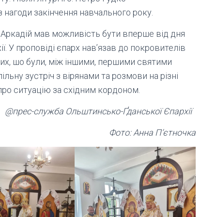
 нагоди закінчення навчального року.
а Аркадій мав можливість бути вперше від дня
. У проповіді єпарх нав’язав до покровителів
 тих, шо були, між іншими, першими святими
пільну зустріч з вірянами та розмови на різні
про ситуацію за східним кордоном.
@прес-служба Ольштинсько-Ґданської Єпархії
Фото: Анна П’єтночка