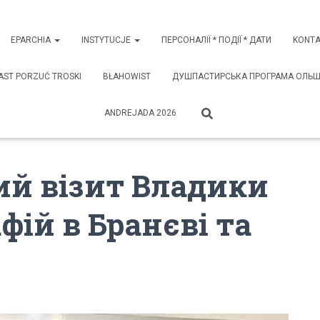
EPARCHIA
INSTYTUCJE
ПЕРСОНАЛІЇ * ПОДІЇ * ДАТИ
KONTA
AST PORZUĆ TROSKI
BŁAHOWIST
ДУШПАСТИРСЬКА ПРОГРАМА ОЛЬШТИ
ANDREJADA 2026
й візит Владики
фій в Бранєві та