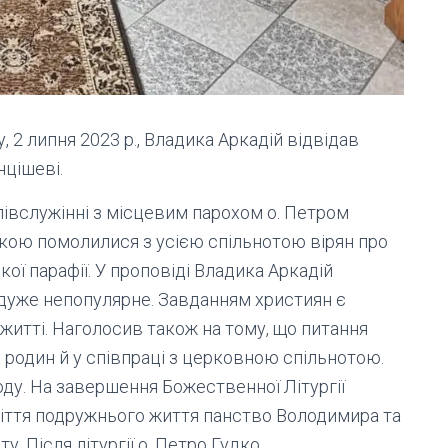
, 2 липня 2023 р., Владика Аркадій відвідав
нцішеві.
півслужінні з місцевим парохом о. Петром
кою помолилися з усією спільнотою вірян про
ї парафії. У проповіді Владика Аркадій
 дуже непопулярне. Завданням християн є
итті. Наголосив також на тому, що питання
 родин й у співпраці з церковною спільнотою.
ду. На завершення Божественної Літургії
ліття подружнього життя панство Володимира та
у. Після літургії о. Петро Гудко