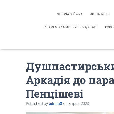
STRONA GŁÓWNA
AKTUALNOŚCI
PRO MEMORIA MIĘDZYOBRZĄDKOWE
PODC
Душпастирськи
Аркадія до пара
Пенцішеві
Published by
admin3
on
3 lipca 2023