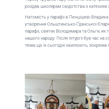
роздав школярам свідотства з катехизи з
Натомість у парафії в Пенцішеві Владик
утворення Ольштинсько-Ґданської Єпархії
парафії, святих Володимира та Ольги, як
нашого народу. Після літургії був час на с
теми, що їх сьогодні хвилюють, зокрема 