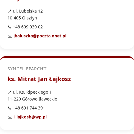
📍 ul. Lubelska 12
10-405 Olsztyn
📞 +48 609 939 021
✉️
jhaluszka@poczta.onet.pl
SYNCEL EPARCHII
ks. Mitrat Jan Łajkosz
📍 ul. Ks. Ripeckiego 1
11-220 Górowo Iławeckie
📞 +48 691 744 391
✉️
i_lajkosh@wp.pl