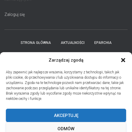
Zaloguj się
STRONA GŁÓWNA
AKTUALNOŚCI
EPARCHIA
INSTYTUCJE
ПЕРСОНАЛІЇ * ПОДІЇ * ДАТИ
KONTAKT
Zarządzaj zgodą
POLITYKA PLIKÓW COOKIES (EU)
Aby zapewnić jak najlepsze wrażenia, korzystamy z technologii, takich jak
pliki cookie, do przechowywania i/lub uzyskiwania dostępu do informacji o
urządzeniu. Zgoda na te technologie pozwoli nam przetwarzać dane, takie jak
PRO MEMORIA MIĘDZYOBRZĄDKOWE
zachowanie podczas przeglądania lub unikalne identyfikatory na tej stronie.
Brak wyrażenia zgody lub wycofanie zgody może niekorzystnie wpłynąć na
niektóre cechy i funkcje.
PODCAST PORZUĆ TROSKI
BŁAHOWIST
AKCEPTUJĘ
ДУШПАСТИРСЬКА ПРОГРАМА ОЛЬШТИНСЬКО-ҐДАНСЬКОЇ
ЄПАРХІЇ УГКЦ НА 2026 РІК
ODMÓW