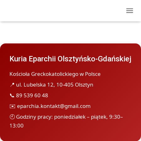
T
O
G
G
L
E
N
Kuria Eparchii Olsztyńsko-Gdańskiej
A
V
I
Kościoła Greckokatolickiego w Polsce
G
A
📍 ul. Lubelska 12, 10-405 Olsztyn
T
I
📞 89 539 60 48
O
✉️
eparchia.kontakt@gmail.com
N
🕘 Godziny pracy: poniedziałek – piątek, 9:30–
13:00