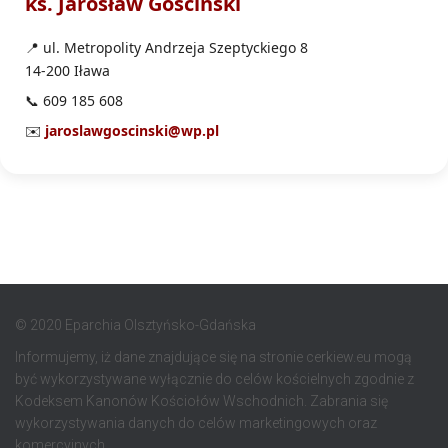
ks. Jarosław Gościński
📍 ul. Metropolity Andrzeja Szeptyckiego 8
14-200 Iława
📞 609 185 608
✉️
jaroslawgoscinski@wp.pl
© 2020 Eparchia Olsztyńsko-Gdańska
Informujemy, iż dane znajdujące się na stronie cerkiew.eu mogą
być wykorzystywane wyłącznie do celów kościelnych zgodnie z
Kodeksem Kanonów Kościołów Wschodnich. Zabrania się
wykorzystywania danych do celów marketingowych oraz
komercyjnych.