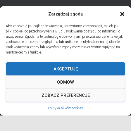
Zarządzaj zgodą
STRONA GŁÓWNA
AKTUALNOŚCI
EPARCHIA
Aby zapewnić jak najlepsze wrażenia, korzystamy z technologii, takich jak
pliki cookie, do przechowywania i/lub uzyskiwania dostępu do informacji o
INSTYTUCJE
ПЕРСОНАЛІЇ * ПОДІЇ * ДАТИ
KONTAKT
urządzeniu. Zgoda na te technologie pozwoli nam przetwarzać dane, takie jak
zachowanie podczas przeglądania lub unikalne identyfikatory na tej stronie.
POLITYKA PLIKÓW COOKIES (EU)
Brak wyrażenia zgody lub wycofanie zgody może niekorzystnie wpłynąć na
niektóre cechy i funkcje.
PRO MEMORIA MIĘDZYOBRZĄDKOWE
AKCEPTUJĘ
PODCAST PORZUĆ TROSKI
BŁAHOWIST
ODMÓW
ДУШПАСТИРСЬКА ПРОГРАМА ОЛЬШТИНСЬКО-ҐДАНСЬКОЇ
ЄПАРХІЇ УГКЦ НА 2026 РІК
ZOBACZ PREFERENCJE
Polityka plików cookies
ANDREJADA 2026
Hestia | Developed by
ThemeIsle