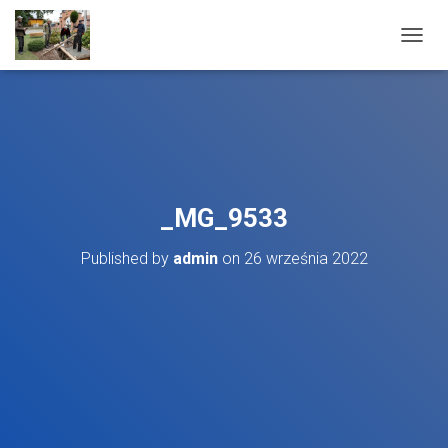
T
O
G
G
L
E
N
A
V
_MG_9533
I
G
Published by
admin
on
26 września 2022
A
T
I
O
N