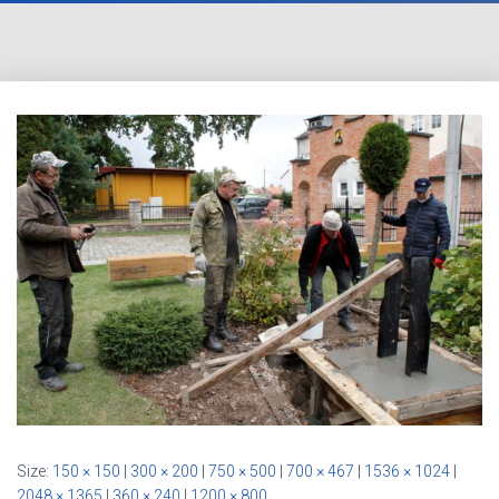
Size:
150 × 150
|
300 × 200
|
750 × 500
|
700 × 467
|
1536 × 1024
|
2048 × 1365
|
360 × 240
|
1200 × 800