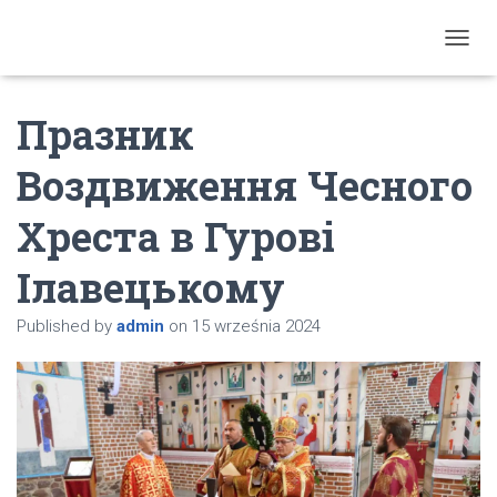
T
O
G
Празник
G
L
E
Воздвиження Чесного
N
A
Хреста в Гурові
V
I
G
Ілавецькому
A
T
Published by
admin
on
15 września 2024
I
O
N