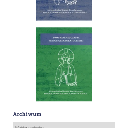
Archiwum
A