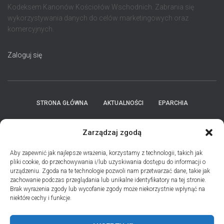
Kodeksem Kanonów Kościołów Wschodnich. Zabrania się
wykorzystywania danych do celów marketingowych oraz
komercyjnych.
Zaloguj się
STRONA GŁÓWNA
AKTUALNOŚCI
EPARCHIA
INSTYTUCJE
ПЕРСОНАЛІЇ * ПОДІЇ * ДАТИ
KONTAKT
Zarządzaj zgodą
POLITYKA PLIKÓW COOKIES (EU)
Aby zapewnić jak najlepsze wrażenia, korzystamy z technologii, takich jak
pliki cookie, do przechowywania i/lub uzyskiwania dostępu do informacji o
urządzeniu. Zgoda na te technologie pozwoli nam przetwarzać dane, takie jak
PRO MEMORIA MIĘDZYOBRZĄDKOWE
zachowanie podczas przeglądania lub unikalne identyfikatory na tej stronie.
Brak wyrażenia zgody lub wycofanie zgody może niekorzystnie wpłynąć na
niektóre cechy i funkcje.
PODCAST PORZUĆ TROSKI
BŁAHOWIST