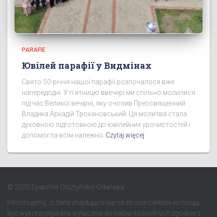
PARAFIE
Ювілей парафії у Видмінах
Свято 50-річчя нашої парафії розпочалося вже
напередодні. У п’ятницю ввечері ми спільно молилися
під час Великої вечірні, яку очолив Преосвященний
Владика Аркадій Трохановський. Ця молитва стала
духовною підготовкою до ювілейних урочистостей і
допомогла всім належно
Czytaj więcej
© 2020 Eparchia Olsztyńsko-Gdańska
Informujemy, iż dane znajdujące się na stronie cerkiew.eu mogą
być wykorzystywane wyłącznie do celów kościelnych zgodnie z