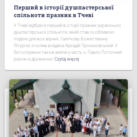
Перший в історії душпастерської
спільноти празник в Тчеві
У Тчеві відбувся перший в історії празник української
душпастерської спільноти, який став особливою
подією для всіх вірних. Святкову Божественну
Літургію очолив владика Аркадій Трохановський. У
богослужінні також взяли участь о. Павло Поточний
разом із дружиною
Czytaj więcej