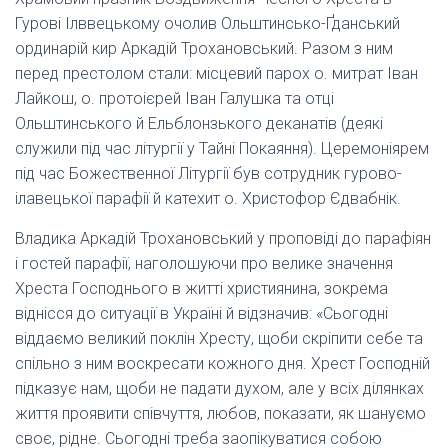
Гурові Ілввецькому очолив Ольштинсько-Ґданський
ординарій кир Аркадій Трохановський. Разом з ним
перед престолом стали: місцевий парох о. митрат Іван
Лайкош, о. протоієрей Іван Галушка та отці
Ольштинського й Ельблонзького деканатів (деякі
служили під час літургії у Тайні Покаяння). Церемоніярем
під час Божественної Літургії був сотрудник гурово-
ілавецької парафії й катехит о. Христофор Єдвабнік.
Владика Аркадій Трохановський у проповіді до парафіян
і гостей парафії, наголошуючи про велике значення
Хреста Господнього в житті християнина, зокрема
віднісся до ситуації в Україні й відзначив: «Сьогодні
віддаємо великий поклін Хресту, щоби скріпити себе та
спільно з ним воскресати кожного дня. Хрест Господній
підказує нам, щоби не падати духом, але у всіх ділянках
життя проявити співчуття, любов, показати, як шануємо
своє, рідне. Сьогодні треба заопікуватися собою