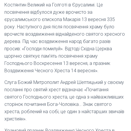
Костянтин Великий на Голготі в Єрусалимі. Це
посвячення відбулося дуже врочисто за
єрусалимського єпископа Макарія 13 вересня 335
року. Наступного дня після посвячення храму було
врочисте воздвиження від­найденого святого хресного
дерева. Під час воздвиження народ багато разів
просив: «Господи помилуй». Відтоді Східна Церква
щорічно святкує пам’ять посвячення храму
Господнього Воскре­сення 13 вересня, а празник
Воздвиження Чесного Хреста 14 вересня».
Слуга Божий Митрополит Андрей Шептицький у своєму
посланні про святий хрест відзначає «Почитання
святого Господнього хреста, це одна з найважливіших
сторінок почитання Бога-Чоловіка… Знак святого
хреста, роблений на собі, це один з найстарших звичаїв
християн».
Храмовий празник Воздвиження Чесного Хреста в