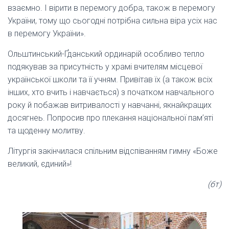
взаємно. І вірити в перемогу добра, також в перемогу
України, тому що сьогодні потрібна сильна віра усіх нас
в перемогу України».
Ольштинський-Ґданський ординарій особливо тепло
подякував за присутність у храмі вчителям місцевої
української школи та її учням. Привітав їх (а також всіх
інших, хто вчить і навчається) з початком навчального
року й побажав витривалості у навчанні, якнайкращих
досягнеь. Попросив про плекання національної пам’яті
та щоденну молитву.
Літургія закінчилася спільним відспіванням гимну «Боже
великий, єдиний»!
(бт)