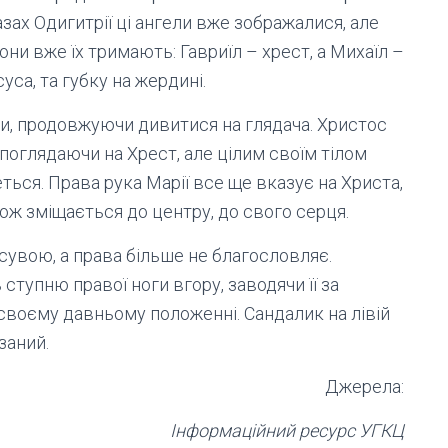
азах Одигитрії ці ангели вже зображалися, але
они вже їх тримають: Гавриїл – хрест, а Михаїл –
уса, та губку на жердині.
и, продовжуючи дивитися на глядача. Христос
споглядаючи на Хрест, але цілим своїм тілом
еться. Права рука Марії все ще вказує на Христа,
ож зміщається до центру, до свого серця.
 сувою, а права більше не благословляє.
 ступню правої ноги вгору, заводячи її за
 своєму давньому положенні. Сандалик на лівій
заний.
Джерела:
Інформаційний ресурс УГКЦ