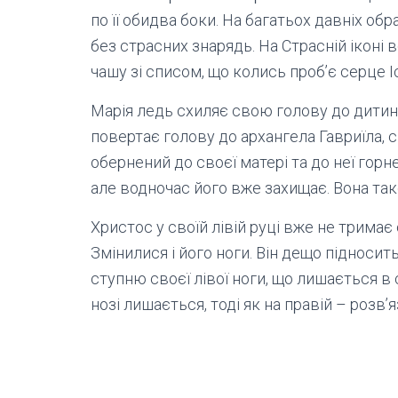
по її обидва боки. На багатьох давніх обр
без страсних знарядь. На Страсній іконі в
чашу зі списом, що колись проб’є серце Іс
Марія ледь схиляє свою голову до дитин
повертає голову до архангела Гавриїла, 
обернений до своєї матері та до неї горн
але водночас його вже захищає. Вона так
Христос у своїй лівій руці вже не тримає
Змінилися і його ноги. Він дещо підносить
ступню своєї лівої ноги, що лишається в
нозі лишається, тоді як на правій – розв’я