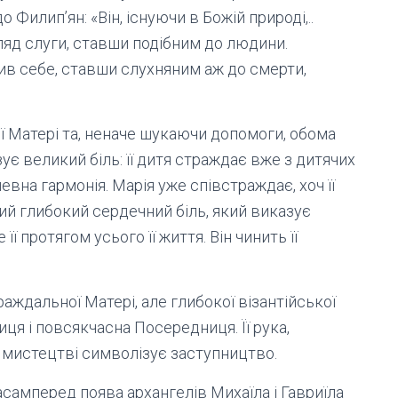
 Филип’ян: «Він, існуючи в Божій природі,..
яд слуги, ставши подібним до людини.
в себе, ставши слухняним аж до смерти,
ї Матері та, неначе шукаючи допомоги, обома
зує великий біль: її дитя страждає вже з дитячих
евна гармонія. Марія уже співстраждає, хоч її
й глибокий сердечний біль, який виказує
 протягом усього її життя. Він чинить її
раждальної Матері, але глибокої візантійської
иця і повсякчасна Посередниця. Її рука,
 мистецтві символізує заступництво.
асамперед поява архангелів Михаїла і Гавриїла