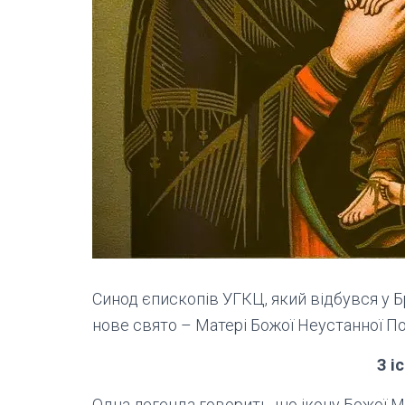
Синод єпископів УГКЦ, який відбувся у
нове свято – Матері Божої Неустанної По
З і
Одна легенда говорить, що ікону Божої М