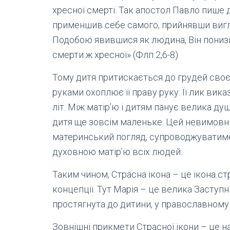
хресної смерті. Так апостол Павло пише до
применшив себе самого, прийнявши вигл
Подобою явившися як людина, Він понизи
смерти ж хресної» (Флп 2,6-8).
Тому дитя притискається до грудей своє
руками охоплює її праву руку. Її лик вика
літ. Між матір’ю і дитям панує велика душ
дитя ще зовсім маленьке. Цей невимовни
материнський погляд, супроводжуватиме її
духовною матір’ю всіх людей.
Таким чином, Страсна ікона – це ікона ст
концепції. Тут Марія – це велика Заступн
простягнута до дитини, у православному
Зовнішні прикмети Страсної ікони – це н