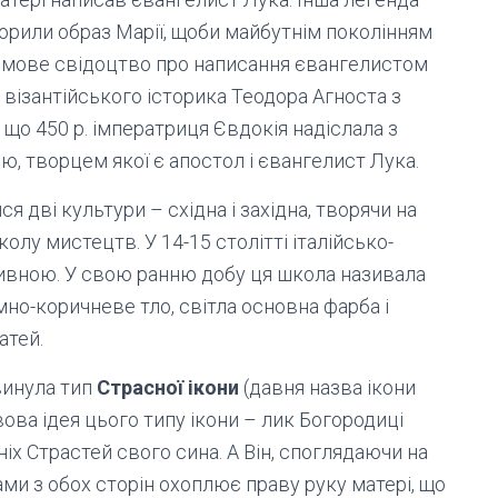
ворили образ Марії, щоби майбутнім поколінням
сьмове свідоцтво про написання євангелистом
 візантійського історика Теодора Агноста з
є, що 450 р. імператриця Євдокія надіслала з
, творцем якої є апостол і євангелист Лука.
ся дві культури – східна і західна, творячи на
лу мистецтв. У 14-15 столітті італійсько-
тивною. У свою ранню добу ця школа називала
мно-коричневе тло, світла основна фарба і
атей.
винула тип
Страсної ікони
(давня назва ікони
ова ідея цього типу ікони – лик Богородиці
х Страстей свого сина. А Він, споглядаючи на
ми з обох сторін охоплює праву руку матері, що