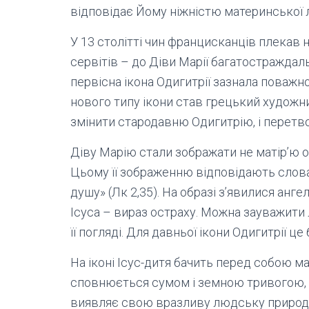
відповідає Йому ніжністю материнської 
У 13 столітті чин францисканців плекав 
сервітів – до Діви Марії багатостраждальн
первісна ікона Одигитрії зазнала поважн
нового типу ікони став грецький художни
змінити стародавню Одигитрію, і перетвор
Діву Марію стали зображати не матір’ю о
Цьому її зображенню відповідають слова 
душу» (Лк 2,35). На образі з’явилися анге
Ісуса – вираз остраху. Можна зауважити 
її погляді. Для давньої ікони Одигитрії це
На іконі Ісус-дитя бачить перед собою м
сповнюється сумом і земною тривогою, як
виявляє свою вразливу людську природу