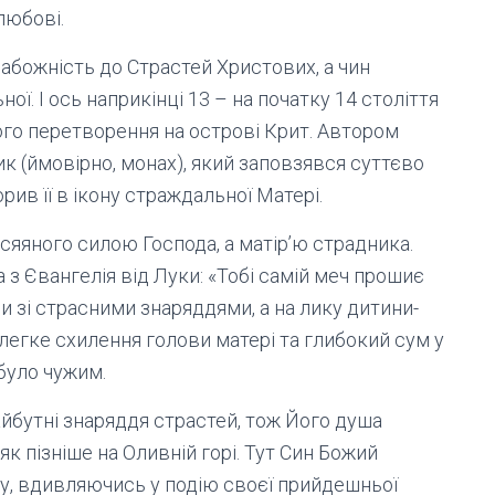
любові.
набожність до Страстей Христових, а чин
ої. І ось наприкінці 13 – на початку 14 століття
ого перетворення на острові Крит. Автором
к (ймовірно, монах), який заповзявся суттєво
ив її в ікону страждальної Матері.
сяяного силою Господа, а матір’ю страдника.
з Євангелія від Луки: «Тобі самій меч прошиє
ли зі страсними знаряддями, а на лику дитини-
легке схилення голови матері та глибокий сум у
 було чужим.
айбутні знаряддя страстей, тож Його душа
 пізніше на Оливній горі. Тут Син Божий
, вдивляючись у подію своєї прийдешньої