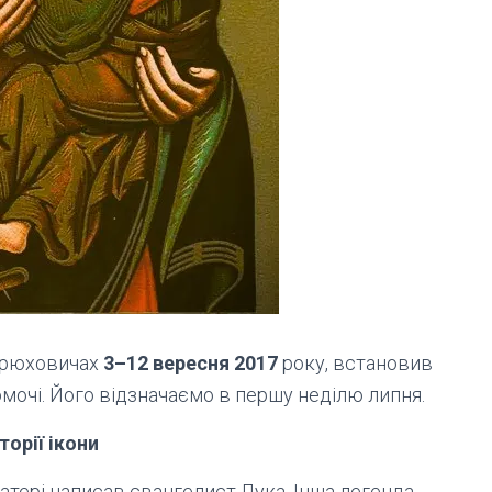
 Брюховичах
3–12 вересня 2017
року, встановив
мочі. Його відзначаємо в першу неділю липня.
сторії ікони
атері написав євангелист Лука. Інша легенда