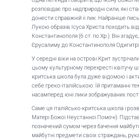
розповідає про надприродні сили, які ст
донести справжній її лик. Найраніше пи
Лукою образів Ісуса Христа походить від
Константинополя (6 ст. по Хр.). Він згаду
Єрусалиму до Константинополя Одигитрію
У середні віки на острові Крит зустрічали
цьому культурному перехресті квітучу шко
критська школа була дуже відомою і ак
себе греко-італійською. Їй притаманні те
насамперед юні лики зображуваних пост
Саме ця італійсько-критська школа і роз
Матері Божої Неустанної Помочі). Підстав
позначений сумом через бачення майбутні
майбутні предмети своїх страждань, рука