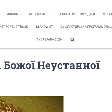
EPARCHIA
INSTYTUCJE
ПЕРСОНАЛІЇ * ПОДІЇ * ДАТИ
KONTA
AST PORZUĆ TROSKI
BŁAHOWIST
ДУШПАСТИРСЬКА ПРОГРАМА ОЛЬШТИ
ANDREJADA 2026
 Божої Неустанної