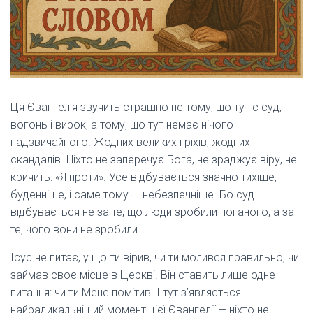
Ця Євангелія звучить страшно не тому, що тут є суд,
вогонь і вирок, а тому, що тут немає нічого
надзвичайного. Жодних великих гріхів, жодних
скандалів. Ніхто не заперечує Бога, не зраджує віру, не
кричить: «Я проти». Усе відбувається значно тихіше,
буденніше, і саме тому — небезпечніше. Бо суд
відбувається не за те, що люди зробили поганого, а за
те, чого вони не зробили.
Ісус не питає, у що ти вірив, чи ти молився правильно, чи
займав своє місце в Церкві. Він ставить лише одне
питання: чи ти Мене помітив. І тут з’являється
найрадикальніший момент цієї Євангелії — ніхто не