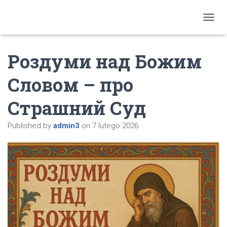
T
O
G
Роздуми над Божим
G
L
E
Словом – про
N
A
Страшний Суд
V
I
G
Published by
admin3
on
7 lutego 2026
A
T
I
O
N