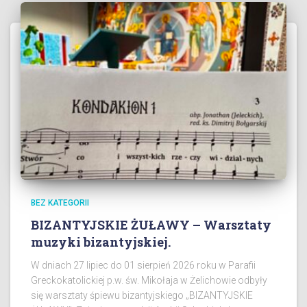
BEZ KATEGORII
BIZANTYJSKIE ŻUŁAWY – Warsztaty
muzyki bizantyjskiej.
W dniach 27 lipiec do 01 sierpień 2026 roku w Parafii
Greckokatolickiej p.w. św. Mikołaja w Żelichowie odbyły
się warsztaty śpiewu bizantyjskiego „BIZANTYJSKIE