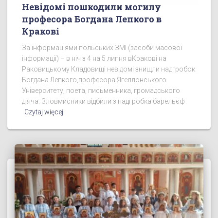
Невідомі пошкодили могилу
професора Богдана Лепкого в
Кракові
За інформаціями польських ЗМІ (засоби масової
інформації) – в ніч з 4 на 5 липня вКракові на
Раковицькому Кладовищі невідомі знищли надгробок
Богдана Лепкого,професора Ягеллонського
Університету, поета, письменника, громадського
діяча. Зловмисники відбили з надгробка барельєф
Czytaj więcej