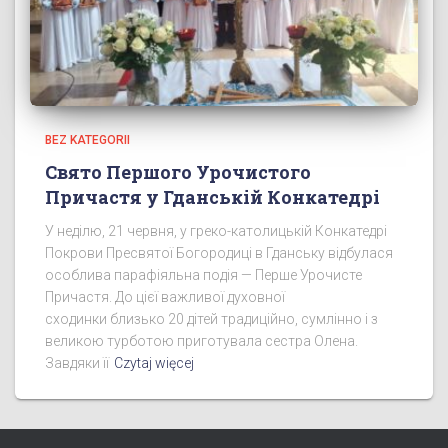
BEZ KATEGORII
Свято Першого Урочистого
Причастя у Гданській Конкатедрі
У неділю, 21 червня, у греко-католицькій Конкатедрі
Покрови Пресвятої Богородиці в Гданську відбулася
особлива парафіяльна подія — Перше Урочисте
Причастя. До цієї важливої духовної
сходинки близько 20 дітей традиційно, сумлінно і з
великою турботою приготувала сестра Олена.
Завдяки її
Czytaj więcej