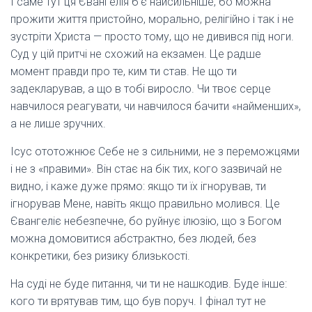
І саме тут ця Євангелія б’є найсильніше, бо можна
прожити життя пристойно, морально, релігійно і так і не
зустріти Христа — просто тому, що не дивився під ноги.
Суд у цій притчі не схожий на екзамен. Це радше
момент правди про те, ким ти став. Не що ти
задекларував, а що в тобі виросло. Чи твоє серце
навчилося реагувати, чи навчилося бачити «найменших»,
а не лише зручних.
Ісус ототожнює Себе не з сильними, не з переможцями
і не з «правими». Він стає на бік тих, кого зазвичай не
видно, і каже дуже прямо: якщо ти їх ігнорував, ти
ігнорував Мене, навіть якщо правильно молився. Це
Євангеліє небезпечне, бо руйнує ілюзію, що з Богом
можна домовитися абстрактно, без людей, без
конкретики, без ризику близькості.
На суді не буде питання, чи ти не нашкодив. Буде інше:
кого ти врятував тим, що був поруч. І фінал тут не