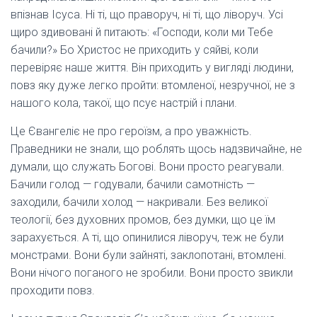
впізнав Ісуса. Ні ті, що праворуч, ні ті, що ліворуч. Усі
щиро здивовані й питають: «Господи, коли ми Тебе
бачили?» Бо Христос не приходить у сяйві, коли
перевіряє наше життя. Він приходить у вигляді людини,
повз яку дуже легко пройти: втомленої, незручної, не з
нашого кола, такої, що псує настрій і плани.
Це Євангеліє не про героїзм, а про уважність.
Праведники не знали, що роблять щось надзвичайне, не
думали, що служать Богові. Вони просто реагували.
Бачили голод — годували, бачили самотність —
заходили, бачили холод — накривали. Без великої
теології, без духовних промов, без думки, що це їм
зарахується. А ті, що опинилися ліворуч, теж не були
монстрами. Вони були зайняті, заклопотані, втомлені.
Вони нічого поганого не зробили. Вони просто звикли
проходити повз.