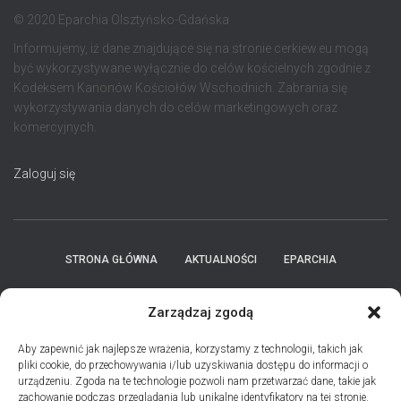
© 2020 Eparchia Olsztyńsko-Gdańska
Informujemy, iż dane znajdujące się na stronie cerkiew.eu mogą
być wykorzystywane wyłącznie do celów kościelnych zgodnie z
Kodeksem Kanonów Kościołów Wschodnich. Zabrania się
wykorzystywania danych do celów marketingowych oraz
komercyjnych.
Zaloguj się
STRONA GŁÓWNA
AKTUALNOŚCI
EPARCHIA
INSTYTUCJE
ПЕРСОНАЛІЇ * ПОДІЇ * ДАТИ
KONTAKT
Zarządzaj zgodą
POLITYKA PLIKÓW COOKIES (EU)
Aby zapewnić jak najlepsze wrażenia, korzystamy z technologii, takich jak
pliki cookie, do przechowywania i/lub uzyskiwania dostępu do informacji o
urządzeniu. Zgoda na te technologie pozwoli nam przetwarzać dane, takie jak
PRO MEMORIA MIĘDZYOBRZĄDKOWE
zachowanie podczas przeglądania lub unikalne identyfikatory na tej stronie.