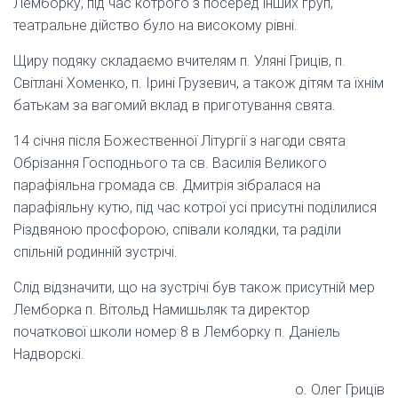
Лемборку, під час котрого з посеред інших груп,
театральне дійство було на високому рівні.
Щиру подяку складаємо вчителям п. Уляні Гриців, п.
Світлані Хоменко, п. Ірині Грузевич, а також дітям та їхнім
батькам за вагомий вклад в приготування свята.
14 січня після Божественної Літургії з нагоди свята
Обрізання Господнього та св. Василія Великого
парафіяльна громада св. Дмитрія зібралася на
парафіяльну кутю, під час котрої усі присутні поділилися
Різдвяною просфорою, співали колядки, та раділи
спільній родинній зустрічі.
Слід відзначити, що на зустрічі був також присутній мер
Лемборка п. Вітольд Намишьляк та директор
початкової школи номер 8 в Лемборку п. Даніель
Надворскі.
о. Олег Гриців