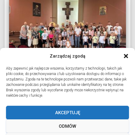
Zarządzaj zgodą
Aby zapewnić jak najlepsze wrażenia, korzystamy z technologii, takich jak
pliki cookie, do przechowywania i/lub uzyskiwania dostępu do informacji o
PARAFIE
urządzeniu. Zgoda na te technologie pozwoli nam przetwarzać dane, takie jak
Перший в історії душпастерської
zachowanie podczas przeglądania lub unikalne identyfikatory na tej stronie.
Brak wyrażenia zgody lub wycofanie zgody może niekorzystnie wpłynąć na
спільноти празник в Тчеві
niektóre cechy i funkcje.
У Тчеві відбувся перший в історії празник української
душпастерської спільноти, який став особливою
AKCEPTUJĘ
подією для всіх вірних. Святкову Божественну
Літургію очолив владика Аркадій Трохановський. У
ODMÓW
богослужінні також взяли участь о. Павло Поточний