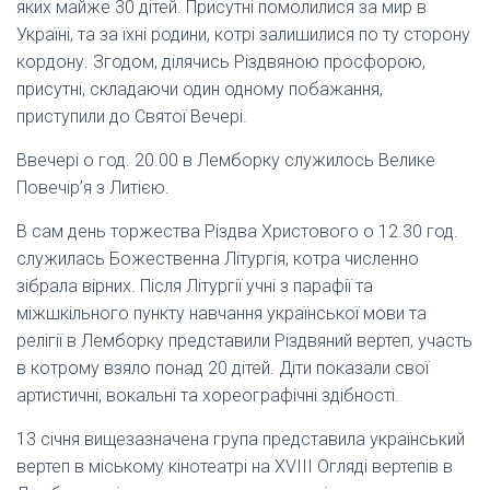
яких майже 30 дітей. Присутні помолилися за мир в
Україні, та за їхні родини, котрі залишилися по ту сторону
кордону. Згодом, ділячись Різдвяною просфорою,
присутні, складаючи один одному побажання,
приступили до Святої Вечері.
Ввечері о год. 20.00 в Лемборку служилось Велике
Повечір’я з Литією.
В сам день торжества Різдва Христового о 12.30 год.
служилась Божественна Літургія, котра численно
зібрала вірних. Після Літургії учні з парафії та
міжшкільного пункту навчання української мови та
релігії в Лемборку представили Різдвяний вертеп, участь
в котрому взяло понад 20 дітей. Діти показали свої
артистичні, вокальні та хореографічні здібності.
13 січня вищезазначена група представила український
вертеп в міському кінотеатрі на XVIII Огляді вертепів в