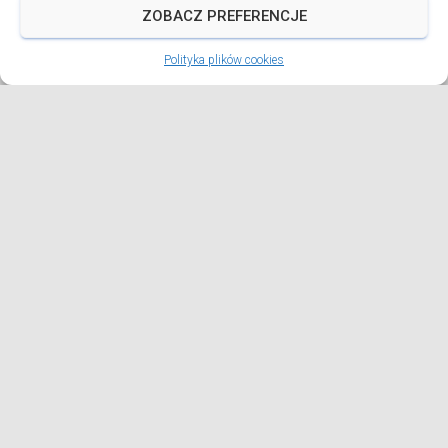
разом із дружиною
Czytaj więcej
ZOBACZ PREFERENCJE
Polityka plików cookies
PARAFIE
Ювілей парафії у Видмінах
Свято 50-річчя нашої парафії розпочалося вже