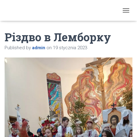
T
O
G
Різдво в Лемборку
G
L
E
Published by
admin
on
19 stycznia 2023
N
A
V
I
G
A
T
I
O
N