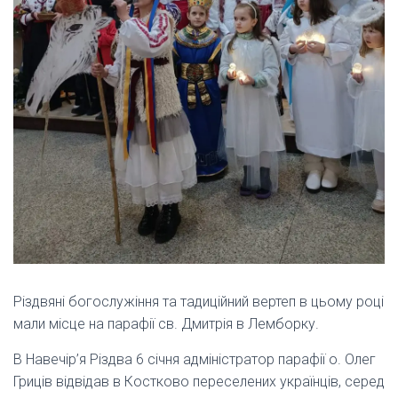
Різдвяні богослужіння та тадиційний вертеп в цьому році
мали місце на парафії св. Дмитрія в Лемборку.
В Навечір’я Різдва 6 січня адміністратор парафії о. Олег
Гриців відвідав в Костково переселених українців, серед