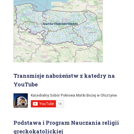
Transmisje nabożeństw z katedry na
YouTube
Podstawa i Program Nauczania religii
greckokatolickiej