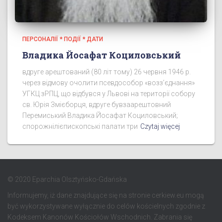
ПЕРСОНАЛІЇ * ПОДІЇ * ДАТИ
Владика Йосафат Коциловський
вдруге арештований (80 літ тому) 26 червня 1946 р.
через відмову очолити псевдособор «возз’єднання»
УГКЦ зРПЦ, що відбувся у Львові на території собору
св. Юрія Змієборця, вдруге бувзаарештовний
Перемиський Владика Йосафат Коциловський;
спорожнілієпископські палати три
Czytaj więcej
© 2020 Eparchia Olsztyńsko-Gdańska
Informujemy, iż dane znajdujące się na stronie cerkiew.eu mogą
być wykorzystywane wyłącznie do celów kościelnych zgodnie z
Kodeksem Kanonów Kościołów Wschodnich. Zabrania się