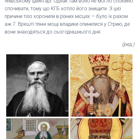
Янівському цвинтарі. Однак там воно не могло спокійно
спочивати, тому що КГБ хотіло його знищити. З цієї
причини тіло хоронили в різних місцях — було їх разом
аж 7. Врешті тлінні мощі владики опинилися у Стрию, де
вони знаходяться до сьогоднішнього дня.
(ред.)