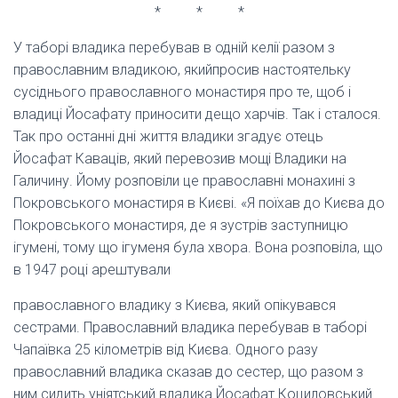
* * *
У таборі владика перебував в одній келії разом з
православним владикою, якийпросив настоятельку
сусіднього православного монастиря про те, щоб і
владиці Йосафату приносити дещо харчів. Так і сталося.
Так про останні дні життя владики згадує отець
Йосафат Каваців, який перевозив мощі Владики на
Галичину. Йому розповіли це православні монахині з
Покровського монастиря в Києві. «Я поїхав до Києва до
Покровського монастиря, де я зустрів заступницю
ігумені, тому що ігуменя була хвора. Вона розповіла, що
в 1947 році арештували
православного владику з Києва, який опікувався
сестрами. Православний владика перебував в таборі
Чапаївка 25 кілометрів від Києва. Одного разу
православний владика сказав до сестер, що разом з
ним сидить уніятський владика Йосафат Коциловський.