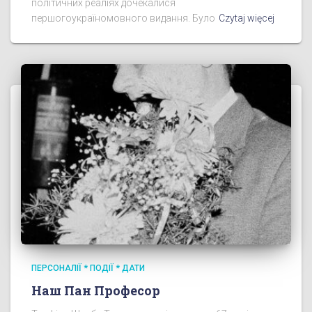
політичних реаліях дочекалися
першогоукраїномовного видання. Було
Czytaj więcej
ПЕРСОНАЛІЇ * ПОДІЇ * ДАТИ
Наш Пан Професор