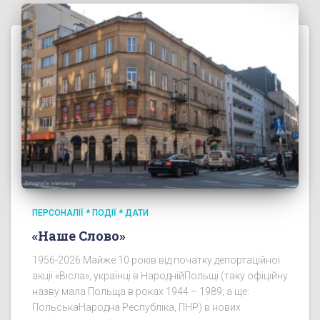
ПЕРСОНАЛІЇ * ПОДІЇ * ДАТИ
«Наше Слово»
1956-2026 Майже 10 років від початку депортаційної
акції «Вісла», українці в НароднійПольщі (таку офіційну
назву мала Польща в роках 1944 – 1989; а ще:
ПольськаНародна Республіка, ПНР) в нових