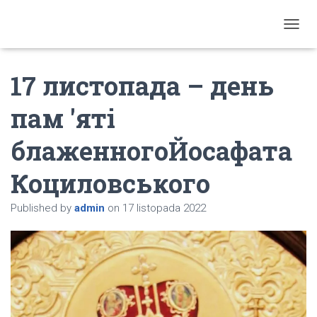
T
O
G
17 листопада – день
G
L
E
пам 'яті
N
A
блаженногоЙосафата
V
I
G
Коциловського
A
T
Published by
admin
on
17 listopada 2022
I
O
N