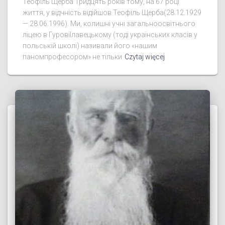
Теофіль Щерба Тридцять років тому, на 67 році
життя, у відчність відійшов Теофіль Щерба(28.12.1929
— 28.06.1996). Ми, колишні учні загальноосвітнього
ліцею в ГуровіІлавецькому (тоді українських класів у
польській школі) називали його «нашим
паномпрофесором» не тільки
Czytaj więcej