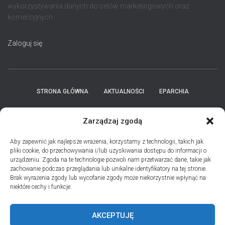
wykorzystywania danych do celów marketingowych oraz
komercyjnych.
Zaloguj się
STRONA GŁÓWNA
AKTUALNOŚCI
EPARCHIA
INSTYTUCJE
ПЕРСОНАЛІЇ * ПОДІЇ * ДАТИ
KONTAKT
Zarządzaj zgodą
POLITYKA PLIKÓW COOKIES (EU)
Aby zapewnić jak najlepsze wrażenia, korzystamy z technologii, takich jak
pliki cookie, do przechowywania i/lub uzyskiwania dostępu do informacji o
urządzeniu. Zgoda na te technologie pozwoli nam przetwarzać dane, takie jak
PRO MEMORIA MIĘDZYOBRZĄDKOWE
zachowanie podczas przeglądania lub unikalne identyfikatory na tej stronie.
Brak wyrażenia zgody lub wycofanie zgody może niekorzystnie wpłynąć na
niektóre cechy i funkcje.
PODCAST PORZUĆ TROSKI
BŁAHOWIST
AKCEPTUJĘ
ДУШПАСТИРСЬКА ПРОГРАМА ОЛЬШТИНСЬКО-ҐДАНСЬКОЇ
ЄПАРХІЇ УГКЦ НА 2026 РІК