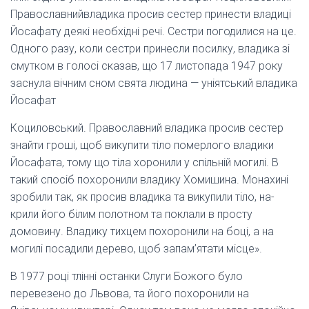
Православнийвладика просив сестер принести владиці
Йосафату деякі необхідні речі. Сестри погодилися на це.
Одного разу, коли сестри принесли посилку, владика зі
смутком в голосі сказав, що 17 листопада 1947 року
заснула вічним сном свята людина — уніятський владика
Йосафат
Коциловський. Православний владика просив сестер
знайти гроші, щоб викупити тіло померлого владики
Йосафата, тому що тіла хоронили у спільній могилі. В
такий спосіб похоронили владику Хомишина. Монахині
зробили так, як просив владика та викупили тіло, на-
крили його білим полотном та поклали в просту
домовину. Владику тихцем похоронили на боці, а на
могилі посадили дерево, щоб запам’ятати місце».
В 1977 році тлінні останки Слуги Божого було
перевезено до Львова, та його похоронили на