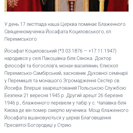
У день 17 листпада наша Церква поминає Блаженного
Священномученка Йосафата Коциловського, єп.
Перемиського.
Йосафат Коциловський (*3.03.1876 — +17.11.1947)
народився у селі Пакошівка біля Сянока. Доктор
філософії та богослов’я, монах-василіянин, Єпископ
Перемисько-Самбірський, засновник Духовної семінарії
у Перемишлі та монашого Згромадження Сестер св.
Йосифа. Вперше заарештований Польською Службою
Безпеки 21 вересня 1945 р. Другий арешт 26 березня
1946 р., блаженного перевели у табір у с. Чапаївка біля
Києва де він помер смертю мученика. Мощі блаженного
Йосафата вшановуються у церкві Благовіщення
Пресвятої Богородиці у Стрию.