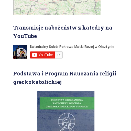
Transmisje nabożeństw z katedry na
YouTube
Podstawa i Program Nauczania religii
greckokatolickiej