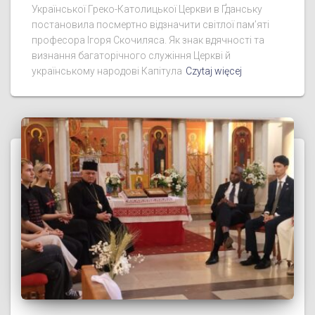
Скочиляса
Капітула Санктуарію Святого Володимира Великого
при Соборі Покрови Пресвятої Богородиці
Української Греко-Католицької Церкви в Ґданську
постановила посмертно відзначити світлої пам’яті
професора Ігоря Скочиляса. Як знак вдячності та
визнання багаторічного служіння Церкві й
українському народові Капітула
Czytaj więcej