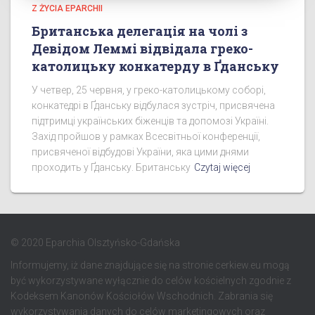
Z ŻYCIA EPARCHII
Британська делегація на чолі з
Девідом Леммі відвідала греко-
католицьку конкатерду в Ґданську
У четвер, 25 червня, у греко-католицькому соборі,
конкатедрі в Ґданську відбулася зустріч, присвячена
підтримці українських біженців та допомозі Україні.
Захід пройшов у рамках Всесвітньої конференції,
присвяченої відбудові України, яка цими днями
проходить у Ґданську. Британську
Czytaj więcej
© 2020 Eparchia Olsztyńsko-Gdańska
Informujemy, iż dane znajdujące się na stronie cerkiew.eu mogą