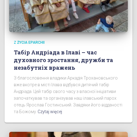
Z ŻYCIA EPARCHII
Табір Андріада в Ілаві – час
духовного зростання, дружби та
незабутніх вражень
З благословення владики Аркадія Трохановського
вже вкотре в місті Ілава відбувся дитячий табір
Андріада. Цей табір свого часу з власної ініціативи
започаткував та організував наш ілавський парох
отець Ярослав Гостинський. Завдяки його відданості
та Божому
Czytaj więcej