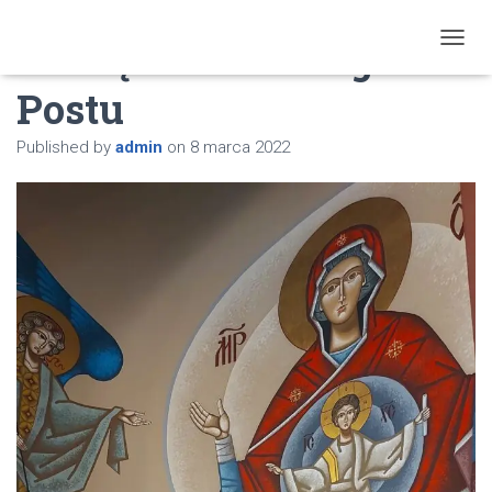
T
O
G
Początek Wielkiego
G
L
E
Postu
N
A
Published by
admin
on
8 marca 2022
V
I
G
A
T
I
O
N