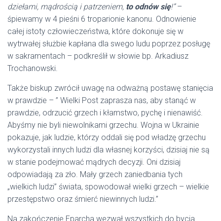
„Drabina, którą widział w starożytności wielki wśród
patriarchów, jest świadectwem, moja duszo, o wznoszeniu
uczynkami i uniesieniu rozumem – kiedy chcesz żyć
dziełami, mądrością i patrzeniem,
to odnów się
!”
–
śpiewamy w 4 pieśni 6 troparionie kanonu. Odnowienie
całej istoty człowieczeństwa, które dokonuje się w
wytrwałej służbie kapłana dla swego ludu poprzez posługę
w sakramentach – podkreślił w słowie bp. Arkadiusz
Trochanowski.
Także biskup zwrócił uwagę na odważną postawę stanięcia
w prawdzie – ” Wielki Post zaprasza nas, aby stanąć w
prawdzie, odrzucić grzech i kłamstwo, pychę i nienawiść.
Abyśmy nie byli niewolnikami grzechu. Wojna w Ukrainie
pokazuje, jak ludzie, którzy oddali się pod władzę grzechu
wykorzystali innych ludzi dla własnej korzyści, dzisiaj nie są
w stanie podejmować mądrych decyzji. Oni dzisiaj
odpowiadają za zło. Mały grzech zaniedbania tych
„wielkich ludzi” świata, spowodował wielki grzech – wielkie