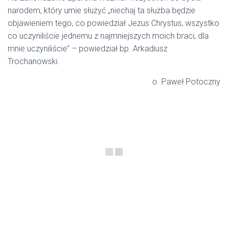
przestępstwo oraz śmierć niewinnych ludzi.”
Na zakończenie Eparcha wezwał wszystkich do bycia
narodem, który umie służyć „niechaj ta służba będzie
objawieniem tego, co powiedział Jezus Chrystus, wszystko
co uczyniliście jednemu z najmniejszych moich braci, dla
mnie uczyniliście” – powiedział bp. Arkadiusz
Trochanowski.
o. Paweł Potoczny