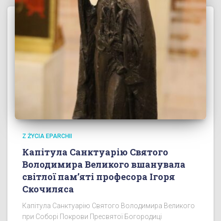
Z ŻYCIA EPARCHII
Капітула Санктуарію Святого
Володимира Великого вшанувала
світлої пам’яті професора Ігоря