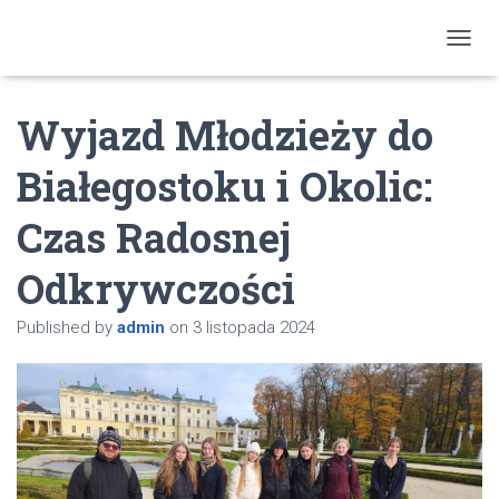
T
O
G
Wyjazd Młodzieży do
G
L
E
Białegostoku i Okolic:
N
A
Czas Radosnej
V
I
G
Odkrywczości
A
T
Published by
admin
on
3 listopada 2024
I
O
N