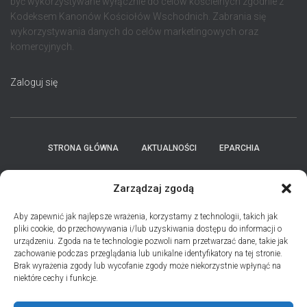
być wykorzystywane wyłącznie do celów kościelnych zgodnie z
Kodeksem Kanonów Kościołów Wschodnich. Zabrania się
wykorzystywania danych do celów marketingowych oraz
komercyjnych.
Zaloguj się
STRONA GŁÓWNA
AKTUALNOŚCI
EPARCHIA
INSTYTUCJE
ПЕРСОНАЛІЇ * ПОДІЇ * ДАТИ
KONTAKT
Zarządzaj zgodą
POLITYKA PLIKÓW COOKIES (EU)
Aby zapewnić jak najlepsze wrażenia, korzystamy z technologii, takich jak
pliki cookie, do przechowywania i/lub uzyskiwania dostępu do informacji o
urządzeniu. Zgoda na te technologie pozwoli nam przetwarzać dane, takie jak
PRO MEMORIA MIĘDZYOBRZĄDKOWE
zachowanie podczas przeglądania lub unikalne identyfikatory na tej stronie.
Brak wyrażenia zgody lub wycofanie zgody może niekorzystnie wpłynąć na
niektóre cechy i funkcje.
PODCAST PORZUĆ TROSKI
BŁAHOWIST