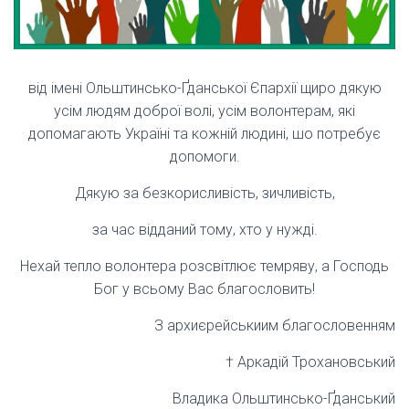
від імені Ольштинсько-Ґданської Єпархії щиро дякую
усім людям доброї волі, усім волонтерам, які
допомагають Україні та кожній людині, шо потребує
допомоги.
Дякую за безкорисливість, зичливість,
за час відданий тому, хто у нужді.
Нехай тепло волонтера розсвітлює темряву, а Господь
Бог у всьому Вас благословить!
З архиєрейськиим благословенням
† Аркадій Трохановський
Владика Ольштинсько-Ґданський