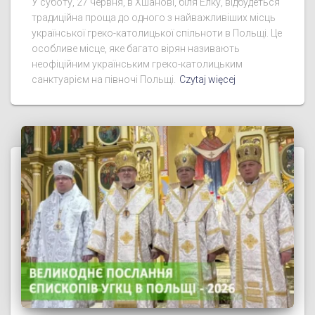
У суботу, 27 червня, в Хшанові, біля Елку, відбудеться
традиційна проща до одного з найважливіших місць
української греко-католицької спільноти в Польщі. Це
особливе місце, яке багато вірян називають
неофіційним українським греко-католицьким
санктуарієм на півночі Польщі.
Czytaj więcej