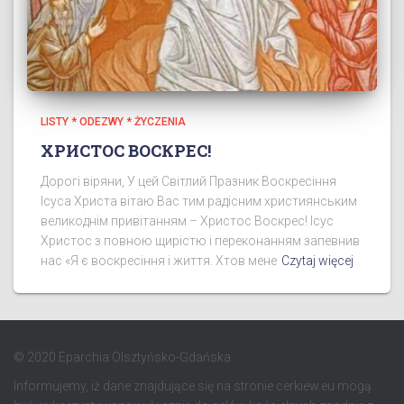
LISTY * ODEZWY * ŻYCZENIA
ХРИСТОС ВОСКРЕС!
Дорогі віряни, У цей Світлий Празник Воскресіння
Ісуса Христа вітаю Вас тим радісним християнським
великоднім привітанням – Христос Воскрес! Ісус
Христос з повною щирістю і переконанням запевнив
нас «Я є воскресіння і життя. Хтов мене
Czytaj więcej
© 2020 Eparchia Olsztyńsko-Gdańska
Informujemy, iż dane znajdujące się na stronie cerkiew.eu mogą