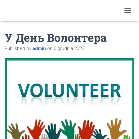
T
O
G
У День Волонтера
G
L
E
Published by
admin
on
6 grudnia 2022
N
A
V
I
G
A
T
I
O
N