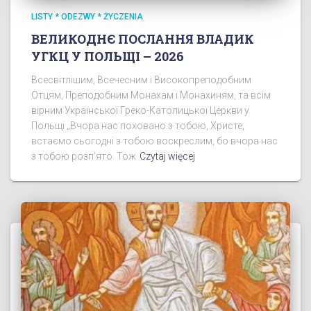
LISTY * ODEZWY * ŻYCZENIA
ВЕЛИКОДНЄ ПОСЛАННЯ ВЛАДИК
УГКЦ У ПОЛЬЩІ – 2026
Всесвітлішим, Всечесним і Високопреподобним
Отцям, Преподобним Монахам і Монахиням, та всім
вірним Української Греко-Католицької Церкви у
Польщі „Вчора нас поховано з тобою, Христе;
встаємо сьогодні з тобою воскреслим, бо вчора нас
з тобою розп’ято. Тож
Czytaj więcej