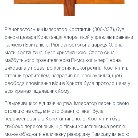
Рівнопастольний імператор Костянтин (306-337), був
сином цезаря Констанція Хлора, який управляв країнами
Галлією і Британією. Рівноапостольна цариця Олена,
мати Костянтина, була християнкою. Свого сина,
майбутнього правителя всієї Римської імперії, вона
виховала у повазі до християнської релігії. Костянтин,
ставши правителем, направив всі свої зусилля, щоб
свобода сповідання віри в Христа була проголошена у
всіх країнах підвладних йому.
Відмовившися від язичництва, імператор переніс свою
столицю на схід, в місто Візантію, яка і була
перейменована в Константинополь. Костянтин був
глибоко переконаний, що тільки християнська релігія
може об’єднати величезну різнорідну Римську імперію.