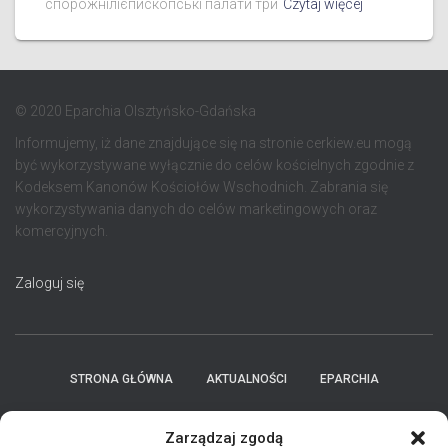
спорожнілієпископські палати три
Czytaj więcej
© 2020 Eparchia Olsztyńsko-Gdańska
Informujemy, iż dane znajdujące się na stronie cerkiew.eu mogą
być wykorzystywane wyłącznie do celów kościelnych zgodnie z
Kodeksem Kanonów Kościołów Wschodnich. Zabrania się
wykorzystywania danych do celów marketingowych oraz
komercyjnych.
Zaloguj się
STRONA GŁÓWNA
AKTUALNOŚCI
EPARCHIA
INSTYTUCJE
ПЕРСОНАЛІЇ * ПОДІЇ * ДАТИ
KONTAKT
Zarządzaj zgodą