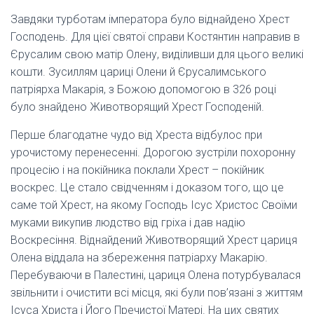
Завдяки турботам імператора було віднайдено Хрест
Господень. Для цієї святої справи Костянтин направив в
Єрусалим свою матір Олену, виділивши для цього великі
кошти. Зусиллям цариці Олени й Єрусалимського
патріярха Макарія, з Божою допомогою в 326 році
було знайдено Животворящий Хрест Господеній.
Перше благодатне чудо від Хреста відбулос при
урочистому перенесенні. Дорогою зустріли похоронну
процесію і на покійника поклали Хрест – покійник
воскрес. Це стало свідченням і доказом того, що це
саме той Хрест, на якому Господь Ісус Христос Своїми
муками викупив людство від гріха і дав надію
Воскресіння. Віднайдений Животворящий Хрест цариця
Олена віддала на збереження патріарху Макарію.
Перебуваючи в Палестині, цариця Олена потурбувалася
звільнити і очистити всі місця, які були пов’язані з життям
Ісуса Христа і Його Пречистої Матері. На цих святих