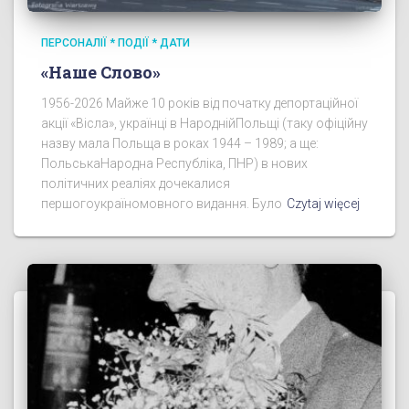
ПЕРСОНАЛІЇ * ПОДІЇ * ДАТИ
«Наше Слово»
1956-2026 Майже 10 років від початку депортаційної
акції «Вісла», українці в НароднійПольщі (таку офіційну
назву мала Польща в роках 1944 – 1989; а ще:
ПольськаНародна Республіка, ПНР) в нових
політичних реаліях дочекалися
першогоукраїномовного видання. Було
Czytaj więcej