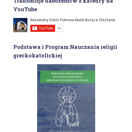
Transmisje nabożeństw z katedry na
YouTube
Podstawa i Program Nauczania religii
greckokatolickiej