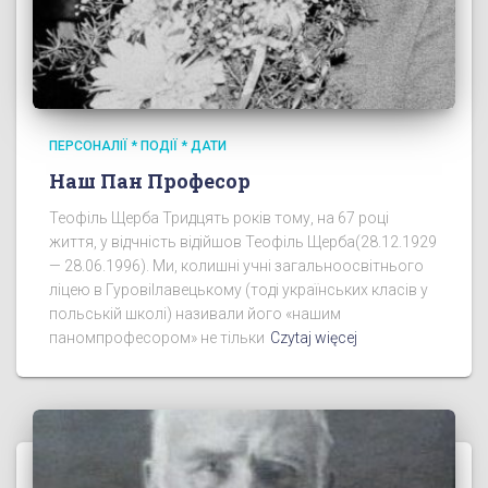
ПЕРСОНАЛІЇ * ПОДІЇ * ДАТИ
Наш Пан Професор
Теофіль Щерба Тридцять років тому, на 67 році
життя, у відчність відійшов Теофіль Щерба(28.12.1929
— 28.06.1996). Ми, колишні учні загальноосвітнього
ліцею в ГуровіІлавецькому (тоді українських класів у
польській школі) називали його «нашим
паномпрофесором» не тільки
Czytaj więcej