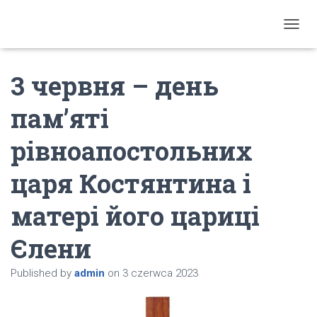
T
O
G
3 червня – день
G
L
E
пам’яті
N
A
рівноапостольних
V
I
G
царя Костянтина і
A
T
матері його цариці
I
O
Єлени
N
Published by
admin
on
3 czerwca 2023