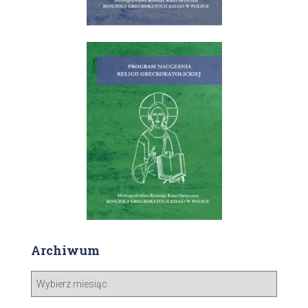
Archiwum
A
r