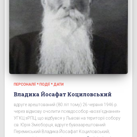
ПЕРСОНАЛІЇ * ПОДІЇ * ДАТИ
Владика Йосафат Коциловський
вдруге арештований (80 літ тому) 26 червня 1946 р.
через відмову очолити псевдособор «возз’єднання»
УГКЦ зРПЦ, що відбувся у Львові на території собору
св. Юрія Змієборця, вдруге бувзаарештовний
Перемиський Владика Йосафат Коциловський;