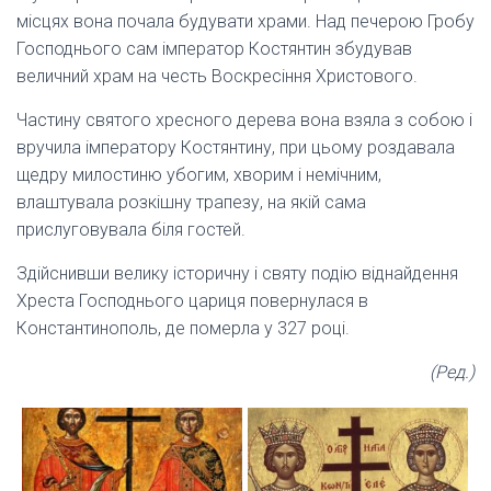
місцях вона почала будувати храми. Над печерою Гробу
Господнього сам імператор Костянтин збудував
величний храм на честь Воскресіння Христового.
Частину святого хресного дерева вона взяла з собою і
вручила імператору Костянтину, при цьому роздавала
щедру милостиню убогим, хворим і немічним,
влаштувала розкішну трапезу, на якій сама
прислуговувала біля гостей.
Здійснивши велику історичну і святу подію віднайдення
Хреста Господнього цариця повернулася в
Константинополь, де померла у 327 році.
(Ред.)