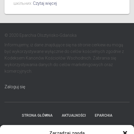
шкільних
Czytaj więcej
© 2020 Eparchia Olsztyńsko-Gdańska
Informujemy, iż dane znajdujące się na stronie cerkiew.eu mogą
być wykorzystywane wyłącznie do celów kościelnych zgodnie z
Kodeksem Kanonów Kościołów Wschodnich. Zabrania się
wykorzystywania danych do celów marketingowych oraz
komercyjnych.
Zaloguj się
STRONA GŁÓWNA
AKTUALNOŚCI
EPARCHIA
INSTYTUCJE
ПЕРСОНАЛІЇ * ПОДІЇ * ДАТИ
KONTAKT
Zarządzaj zgodą