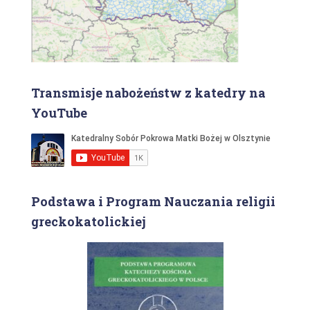
Transmisje nabożeństw z katedry na
YouTube
Podstawa i Program Nauczania religii
greckokatolickiej