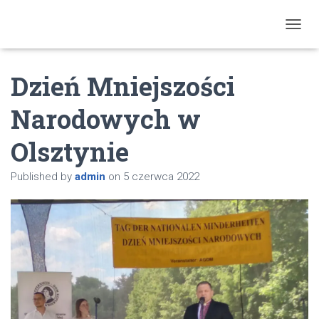
T
O
G
Dzień Mniejszości
G
L
E
Narodowych w
N
A
Olsztynie
V
I
G
Published by
admin
on
5 czerwca 2022
A
T
I
O
N