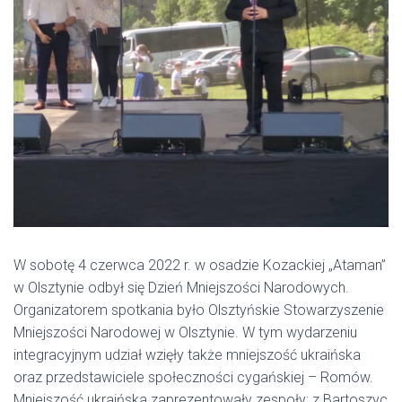
W sobotę 4 czerwca 2022 r. w osadzie Kozackiej „Ataman”
w Olsztynie odbył się Dzień Mniejszości Narodowych.
Organizatorem spotkania było Olsztyńskie Stowarzyszenie
Mniejszości Narodowej w Olsztynie. W tym wydarzeniu
integracyjnym udział wzięły także mniejszość ukraińska
oraz przedstawiciele społeczności cygańskiej – Romów.
Mniejszość ukraińska zaprezentowały zespoły: z Bartoszyc