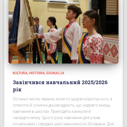
KULTURA, HISTORIA, EDUKACJA
Закінчився навчальний 2025/2026
рік
Останні числа червня, коли-то щораз коротші ночі, а
спекотні й сонячні дні,нагадують, що недовго кінець
навчання в школах. Приходять канікули й
часвідпочинку. Цього року навчання для учнів
початкових і середніх шкіл закінчилося 26червня. Для