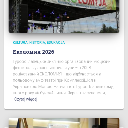
KULTURA, HISTORIA, EDUKACJA
Еколомия 2026
Гурово Ілавецьке Циклічно організований місцевий
фестиваль української культури – в 2008
роціназваний ЕКОЛОМИЯ – що відбувається в
польовому амфітеатрі при КомплексіШкіл з
Українською Мовою Навчання в Гурові Ілавецькому,
цього року відбувся4 липня. Якраз так склалося,
Czytaj więcej