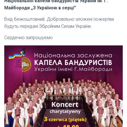
Національної капели бандуристів України ім. Г.
Майбороди „З Україною в серці”
Вхід безкоштовний. Добровільно зложені пожертви
будуть передані Збройним Силам України.
Сердечно запрошуємо