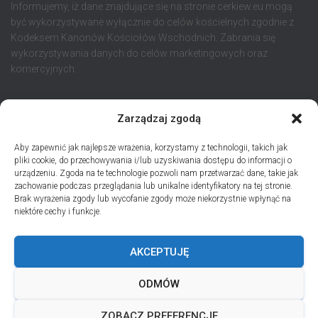
Informujemy, iż dane znajdujące się na stronie cerkiew.eu mogą
być wykorzystywane wyłącznie do celów kościelnych zgodnie z
Kodeksem Kanonów Kościołów Wschodnich. Zabrania się
wykorzystywania danych do celów marketingowych oraz
komercyjnych.
Zaloguj się
Zarządzaj zgodą
Aby zapewnić jak najlepsze wrażenia, korzystamy z technologii, takich jak
pliki cookie, do przechowywania i/lub uzyskiwania dostępu do informacji o
urządzeniu. Zgoda na te technologie pozwoli nam przetwarzać dane, takie jak
STRONA GŁÓWNA
AKTUALNOŚCI
EPARCHIA
zachowanie podczas przeglądania lub unikalne identyfikatory na tej stronie.
Brak wyrażenia zgody lub wycofanie zgody może niekorzystnie wpłynąć na
INSTYTUCJE
ПЕРСОНАЛІЇ * ПОДІЇ * ДАТИ
KONTAKT
niektóre cechy i funkcje.
POLITYKA PLIKÓW COOKIES (EU)
AKCEPTUJĘ
PRO MEMORIA MIĘDZYOBRZĄDKOWE
ODMÓW
PODCAST PORZUĆ TROSKI
BŁAHOWIST
ZOBACZ PREFERENCJE