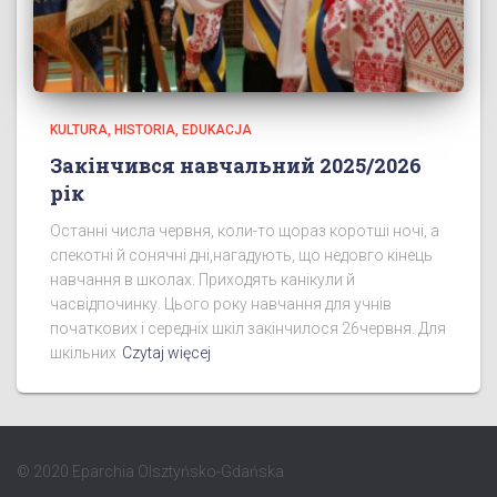
KULTURA, HISTORIA, EDUKACJA
Закінчився навчальний 2025/2026
рік
Останні числа червня, коли-то щораз коротші ночі, а
спекотні й сонячні дні,нагадують, що недовго кінець
навчання в школах. Приходять канікули й
часвідпочинку. Цього року навчання для учнів
початкових і середніх шкіл закінчилося 26червня. Для
шкільних
Czytaj więcej
© 2020 Eparchia Olsztyńsko-Gdańska