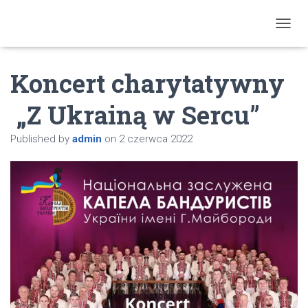
T
O
G
Koncert charytatywny
G
L
E
„Z Ukrainą w Sercu”
N
A
Published by
admin
on
2 czerwca 2022
V
I
G
A
T
I
O
N