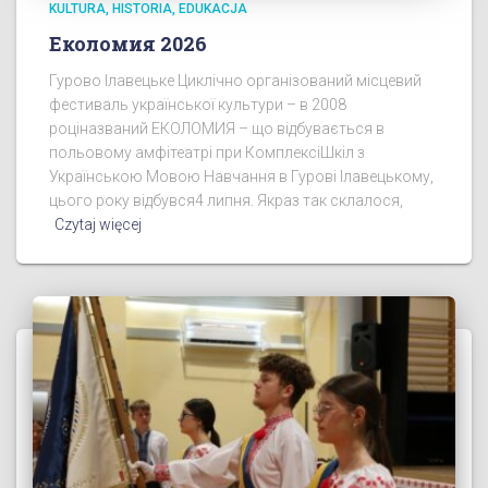
KULTURA, HISTORIA, EDUKACJA
Еколомия 2026
Гурово Ілавецьке Циклічно організований місцевий
фестиваль української культури – в 2008
роціназваний ЕКОЛОМИЯ – що відбувається в
польовому амфітеатрі при КомплексіШкіл з
Українською Мовою Навчання в Гурові Ілавецькому,
цього року відбувся4 липня. Якраз так склалося,
Czytaj więcej