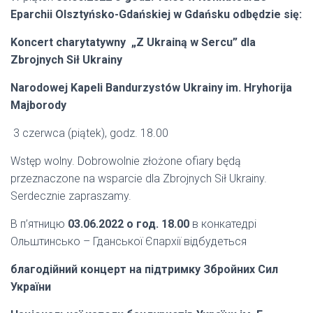
Eparchii Olsztyńsko-Gdańskiej w Gdańsku odbędzie się:
Koncert charytatywny
„Z Ukrainą w Sercu”
dla
Zbrojnych Sił Ukrainy
Narodowej Kapeli Bandurzystów Ukrainy
im. Hryhorija
Majborody
3 czerwca (piątek), godz. 18.00
Wstęp wolny. Dobrowolnie złożone ofiary będą
przeznaczone na wsparcie dla Zbrojnych Sił Ukrainy.
Serdecznie zapraszamy.
В п’ятницю
03.06.2022 о год. 18.00
в конкатедрі
Ольштинсько – Гданської Єпархії відбудеться
благодійний концерт на підтримку Збройних Сил
України