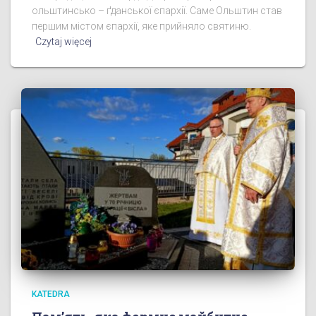
ольштинсько – ґданської єпархії. Саме Ольштин став
першим містом єпархії, яке прийняло святиню.
Czytaj więcej
KATEDRA