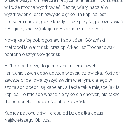
przede wszystkim wiedza medyczna, a także mocna wiara
w to, że można wyzdrowieć. Bez tej wiary, nadziei w
wyzdrowienie jest niezwykle ciężko. Ta kaplica jest
miejscem nadziei, gdzie każdy może przyjść, porozmawiać
z Bogiem, znaleźć ukojenie – zaznacza I. Petryna.
Nową kaplicę pobłogosławili abp Józef Górzyński,
metropolita warmiński oraz bp Arkadiusz Trochanowski,
eparcha olsztyńsko-gdański.
– Choroba to często jedno z najmocniejszych i
najtrudniejszych doświadczeń w życiu człowieka. Kościół
zawsze chce towarzyszyć swoim wiernym, dlatego w
szpitalach obecni są kapelani, a także takie miejsce jak ta
kaplica. To miejsce ważne nie tylko dla chorych, ale także
dla personelu – podkreśla abp Górzyński.
Kaplicy patronuje św. Teresa od Dzieciątka Jezus i
Najświętszego Oblicza.