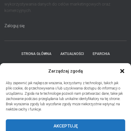
wykorzystywania danych do celów marketingowych oraz
komercyjnych.
Zaloguj się
STRONA GŁÓWNA
AKTUALNOŚCI
EPARCHIA
INSTYTUCJE
ПЕРСОНАЛІЇ * ПОДІЇ * ДАТИ
KONTAKT
Zarządzaj zgodą
POLITYKA PLIKÓW COOKIES (EU)
Aby zapewnić jak najlepsze wrażenia, korzystamy z technologii, takich jak
pliki cookie, do przechowywania i/lub uzyskiwania dostępu do informacji o
urządzeniu. Zgoda na te technologie pozwoli nam przetwarzać dane, takie jak
PRO MEMORIA MIĘDZYOBRZĄDKOWE
zachowanie podczas przeglądania lub unikalne identyfikatory na tej stronie.
Brak wyrażenia zgody lub wycofanie zgody może niekorzystnie wpłynąć na
niektóre cechy i funkcje.
PODCAST PORZUĆ TROSKI
BŁAHOWIST
AKCEPTUJĘ
ДУШПАСТИРСЬКА ПРОГРАМА ОЛЬШТИНСЬКО-ҐДАНСЬКОЇ