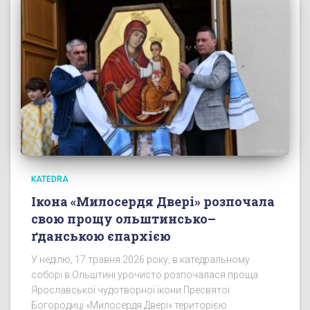
KATEDRA
Ікона «Милосердя Двері» розпочала
свою прощу ольштинсько–
ґданською єпархією
У неділю, 17 травня 2026 року, в катедральному
соборі в Ольштині урочисто розпочалася проща
Ярославської чудотворної ікони Пресвятої
Богородиці «Милосердя Двері» територією