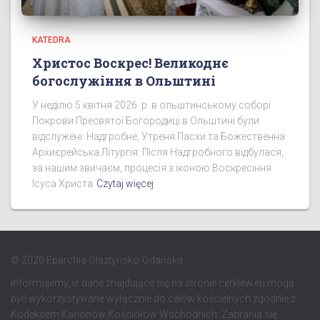
KATEDRA
Христос Воскрес! Великоднє
богослужіння в Ольштині
У неділю 5 квітня 2026 р. в ольштинському соборі
Покрови Пресвятої Богородиці в Ольштині були
відслужені: Надгробне, Утреня Пасхи та Божественна
Архиєрейська Літургія. Після Надгробного відбулася,
за нашим звичаєм, процесія з іконою Воскресіння
Ісуса Христа
Czytaj więcej
© 2020 Eparchia Olsztyńsko-Gdańska
Informujemy, iż dane znajdujące się na stronie cerkiew.eu mogą
być wykorzystywane wyłącznie do celów kościelnych zgodnie z
Kodeksem Kanonów Kościołów Wschodnich. Zabrania się