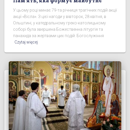
Пам’ять, яка формує майбутнє
У цьому році минає 79-та річниця трагічних подій акції
акції «Вісла». З цієї нагоди у вівторок, 28 квітня, в
Ольштині, у катедральному греко-католицькому
соборі була звершена Божественна літургія та
панахида за жертвами цих подій. Богослужіння
Czytaj więcej