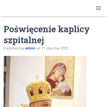
T
O
G
Poświęcenie kaplicy
G
L
E
szpitalnej
N
A
Published by
admin
on
11 stycznia 2022
V
I
G
A
T
I
O
N